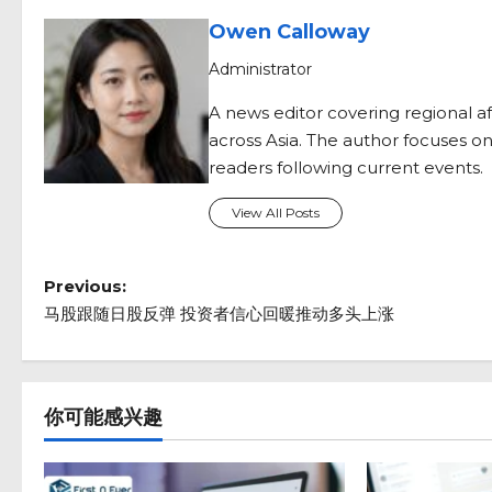
Owen Calloway
Administrator
A news editor covering regional af
across Asia. The author focuses on
readers following current events.
View All Posts
P
Previous:
o
马股跟随日股反弹 投资者信心回暖推动多头上涨
s
t
n
你可能感兴趣
a
v
i