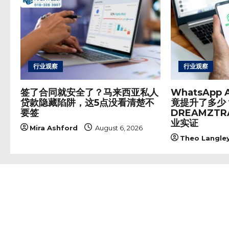
g
a
t
i
o
行业观察
行业观察
n
签了合同就安全了？马来西亚私人
WhatsApp
贷款隐藏陷阱，这5点没看清楚不
竟提升了多少
要签
DREAMZTRA
业实证
Mira Ashford
August 6, 2026
Theo Langle