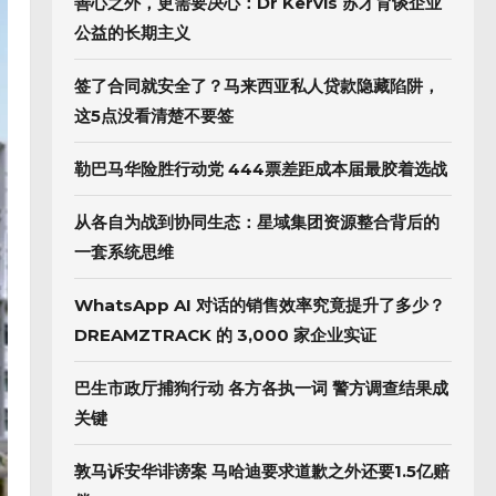
善心之外，更需要决心：Dr Kervis 苏才育谈企业
公益的长期主义
签了合同就安全了？马来西亚私人贷款隐藏陷阱，
这5点没看清楚不要签
勒巴马华险胜行动党 444票差距成本届最胶着选战
从各自为战到协同生态：星域集团资源整合背后的
一套系统思维
WhatsApp AI 对话的销售效率究竟提升了多少？
DREAMZTRACK 的 3,000 家企业实证
巴生市政厅捕狗行动 各方各执一词 警方调查结果成
关键
敦马诉安华诽谤案 马哈迪要求道歉之外还要1.5亿赔