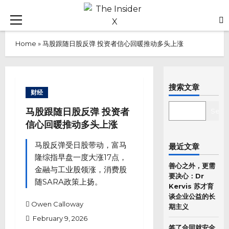
Skip
to
Primary
content
Menu
Home
»
马股跟随日股反弹 投资者信心回暖推动多头上涨
搜索文章
财经
SEARCH
马股跟随日股反弹 投资者
Sear
信心回暖推动多头上涨
马股反弹受日股带动，富马
最近文章
隆综指早盘一度大涨17点，
善心之外，更需
金融与工业股领涨，消费股
要决心：Dr
随SARA政策上扬。
Kervis 苏才育
谈企业公益的长
Owen Calloway
期主义
February 9, 2026
签了合同就安全