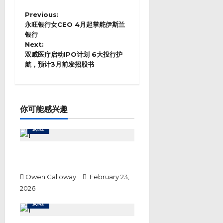
P
Previous:
o
永旺银行女CEO 4月起掌舵伊斯兰
s
银行
Next:
t
双威医疗启动IPO计划 6大投行护
n
航，预计3月前发招股书
a
v
i
g
a
你可能感兴趣
t
i
财经
o
n
令吉兑美元升破3.88，开盘创八
年新高
Owen Calloway
February 23,
2026
财经