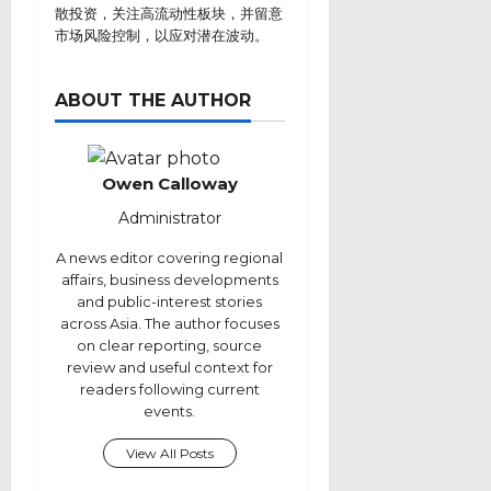
散投资，关注高流动性板块，并留意
市场风险控制，以应对潜在波动。
ABOUT THE AUTHOR
Owen Calloway
Administrator
A news editor covering regional
affairs, business developments
and public-interest stories
across Asia. The author focuses
on clear reporting, source
review and useful context for
readers following current
events.
View All Posts