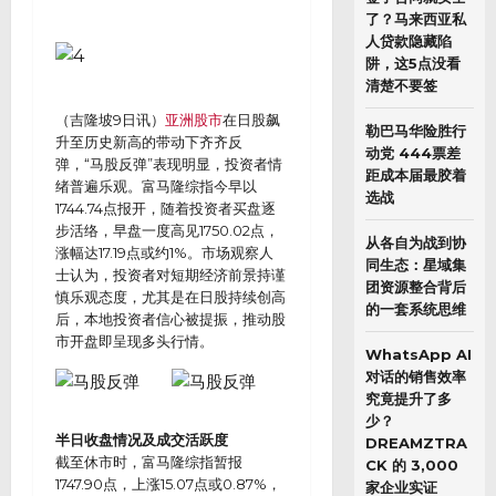
了？马来西亚私
人贷款隐藏陷
阱，这5点没看
清楚不要签
（吉隆坡9日讯）
亚洲股市
在日股飙
勒巴马华险胜行
升至历史新高的带动下齐齐反
动党 444票差
弹，“马股反弹”表现明显，投资者情
距成本届最胶着
绪普遍乐观。富马隆综指今早以
选战
1744.74点报开，随着投资者买盘逐
步活络，早盘一度高见1750.02点，
从各自为战到协
涨幅达17.19点或约1%。市场观察人
同生态：星域集
士认为，投资者对短期经济前景持谨
团资源整合背后
慎乐观态度，尤其是在日股持续创高
的一套系统思维
后，本地投资者信心被提振，推动股
市开盘即呈现多头行情。
WhatsApp AI
对话的销售效率
究竟提升了多
少？
半日收盘情况及成交活跃度
DREAMZTRA
截至休市时，富马隆综指暂报
CK 的 3,000
1747.90点，上涨15.07点或0.87%，
家企业实证