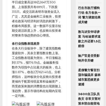
半日成交量高达18亿2647万300
股。上涨股票共有699只，下跌股
巴生市政厅捕狗
313只。成交活跃表明市场资金流入
行动 各方各执一
广泛，尤其是金融和工业板块，投资
词 警方调查结果
者在政策与经济利好消息的刺激下，
成关键
积极布局股票。这一数据不仅显示短
期交易活跃度上升，也反映出投资者
敦马诉安华诽谤
对整体市场趋势的信心增强。
案 马哈迪要求道
歉之外还要1.5亿
各行业指数表现差异
赔偿
在各大行业板块中，除了建筑指数略
显疲软外，其余主要指数全数上涨。
验尸官是否受影
工业指数表现最为突出，半日涨幅达
响并非关键
到1.57%，报176.19点。金融服务指
数作为综指中占比最大的板块，也上
柔佛警方誓言扫
涨0.67%，收在2万1621.40点。分析
荡诈骗温床 森林
师指出，这种板块分化反映出投资者
城市案恐掀更多
更倾向于配置传统蓝筹和金融资产，
逮捕
而受政策刺激的消费股也出现跟随上
涨趋势，显示市场结构在短期内呈现
3600自卫队员
一定均衡。
救灾 非常灾害对
策本部自能登地