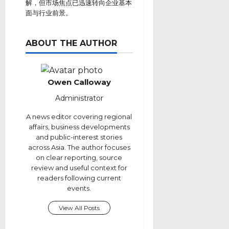
解，但市场焦点已迅速转向企业基本
面与行业前景。
ABOUT THE AUTHOR
Owen Calloway
Administrator
A news editor covering regional
affairs, business developments
and public-interest stories
across Asia. The author focuses
on clear reporting, source
review and useful context for
readers following current
events.
View All Posts