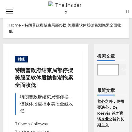
Skip
to
Primary
content
Menu
Home
»
特朗普政府结束局部停摆 美股受软体股抛售潮拖累全面收
低
搜索文章
财经
SEARCH
特朗普政府结束局部停摆
Sear
美股受软体股抛售潮拖累
全面收低
最近文章
特朗普政府结束局部停摆，
善心之外，更需
但软体股重挫令美股全线收
要决心：Dr
低。
Kervis 苏才育
谈企业公益的长
Owen Calloway
期主义