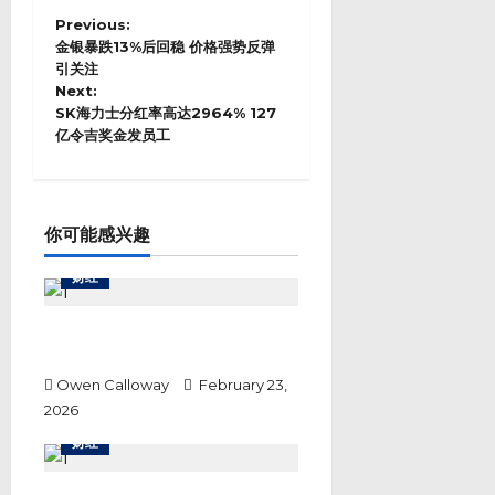
P
Previous:
o
金银暴跌13%后回稳 价格强势反弹
s
引关注
Next:
t
SK海力士分红率高达2964% 127
n
亿令吉奖金发员工
a
v
i
g
a
你可能感兴趣
t
i
财经
o
n
令吉兑美元升破3.88，开盘创八
年新高
Owen Calloway
February 23,
2026
财经