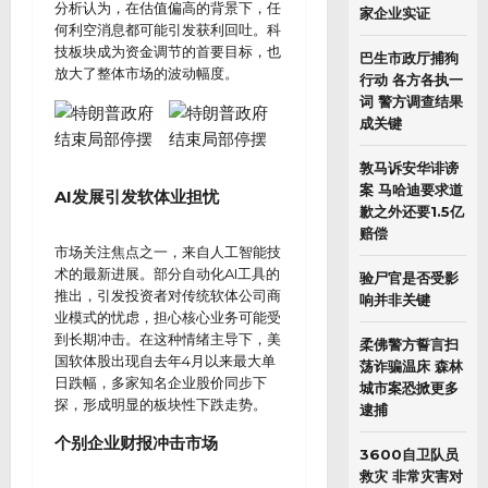
分析认为，在估值偏高的背景下，任
家企业实证
何利空消息都可能引发获利回吐。科
技板块成为资金调节的首要目标，也
巴生市政厅捕狗
放大了整体市场的波动幅度。
行动 各方各执一
词 警方调查结果
成关键
敦马诉安华诽谤
案 马哈迪要求道
AI发展引发软体业担忧
歉之外还要1.5亿
赔偿
市场关注焦点之一，来自人工智能技
术的最新进展。部分自动化AI工具的
验尸官是否受影
推出，引发投资者对传统软体公司商
响并非关键
业模式的忧虑，担心核心业务可能受
到长期冲击。在这种情绪主导下，美
柔佛警方誓言扫
国软体股出现自去年4月以来最大单
荡诈骗温床 森林
日跌幅，多家知名企业股价同步下
城市案恐掀更多
探，形成明显的板块性下跌走势。
逮捕
个别企业财报冲击市场
3600自卫队员
救灾 非常灾害对