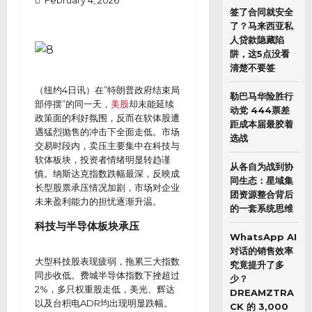
February 4, 2026
签了合同就安全
了？马来西亚私
人贷款隐藏陷
阱，这5点没看
清楚不要签
（纽约4日讯）在”特朗普政府结束局
勒巴马华险胜行
部停摆”的同一天，
美股
却未能延续
动党 444票差
政策面的利好氛围，反而在软体股遭
距成本届最胶着
遇猛烈抛售的冲击下全面走低。市场
选战
交易时段内，卖压主要集中在科技与
软体板块，投资者情绪明显转趋谨
从各自为战到协
慎。纳斯达克指数跌幅最深，反映成
同生态：星域集
长型股票承压情况加剧，市场对企业
团资源整合背后
未来盈利能力的担忧逐渐升温。
的一套系统思维
科技与半导体板块承压
WhatsApp AI
对话的销售效率
大型科技股表现疲弱，拖累三大指数
究竟提升了多
同步收低。费城半导体指数下挫超过
少？
2%，多只权重股走低，美光、辉达
DREAMZTRA
以及台积电ADR均出现明显跌幅。
CK 的 3,000