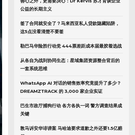
善心之外，更需要决心：Dr Kervis 苏才育谈企业
公益的长期主义
签了合同就安全了？马来西亚私人贷款隐藏陷阱，
这5点没看清楚不要签
勒巴马华险胜行动党 444票差距成本届最胶着选战
从各自为战到协同生态：星域集团资源整合背后的
一套系统思维
WhatsApp AI 对话的销售效率究竟提升了多少？
DREAMZTRACK 的 3,000 家企业实证
巴生市政厅捕狗行动 各方各执一词 警方调查结果成
关键
敦马诉安华诽谤案 马哈迪要求道歉之外还要1.5亿赔