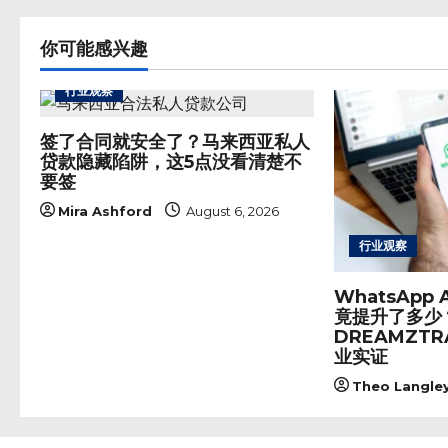
t
n
你可能感兴趣
a
v
行业观察
i
g
签了合同就安全了？马来西亚私人
a
贷款隐藏陷阱，这5点没看清楚不
t
要签
i
Mira Ashford
August 6, 2026
o
行业观察
n
WhatsApp
竟提升了多少
DREAMZTRA
业实证
Theo Langle