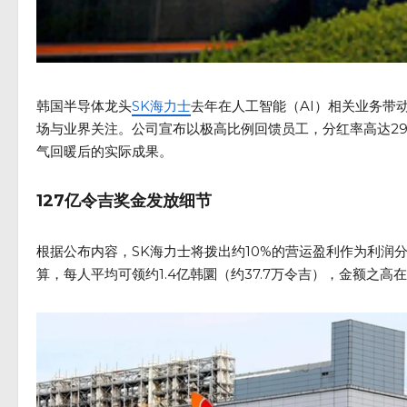
韩国半导体龙头
SK海力士
去年在人工智能（AI）相关业务带
场与业界关注。公司宣布以极高比例回馈员工，分红率高达2
气回暖后的实际成果。
127亿令吉奖金发放细节
根据公布内容，SK海力士将拨出约10%的营运盈利作为利润分享
算，每人平均可领约1.4亿韩圜（约37.7万令吉），金额之