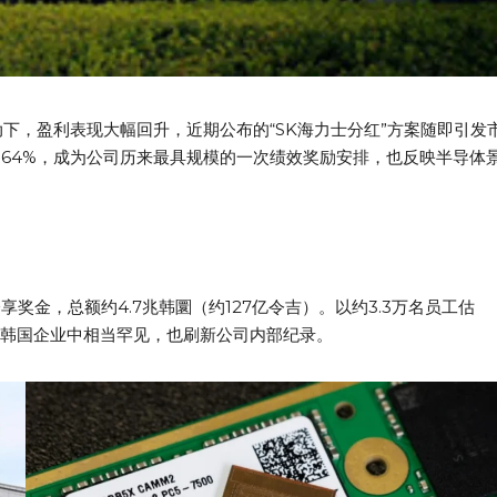
动下，盈利表现大幅回升，近期公布的“SK海力士分红”方案随即引发
964%，成为公司历来最具规模的一次绩效奖励安排，也反映半导体
奖金，总额约4.7兆韩圜（约127亿令吉）。以约3.3万名员工估
高在韩国企业中相当罕见，也刷新公司内部纪录。