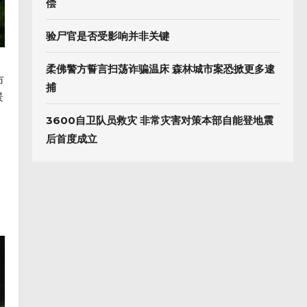
偿
验尸官是否受影响并非关键
柔佛警方誓言扫荡诈骗温床 森林城市案恐掀更多逮
市
捕
景
3600自卫队员救灾 非常灾害对策本部自能登地震
后首度成立