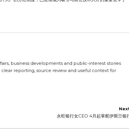
fairs, business developments and public-interest stories
 clear reporting, source review and useful context for
Next
永旺银行女CEO 4月起掌舵伊斯兰银