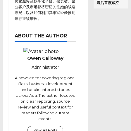
优化服务及数字化平台。投资者、企
震后首度成立
业客户及市场都将密切关注她的战略
布局，以及如何利用其丰富经验推动
银行业绩增长。
ABOUT THE AUTHOR
Owen Calloway
Administrator
A news editor covering regional
affairs, business developments
and public-interest stories
across Asia. The author focuses
on clear reporting, source
review and useful context for
readers following current
events.
View All Posts