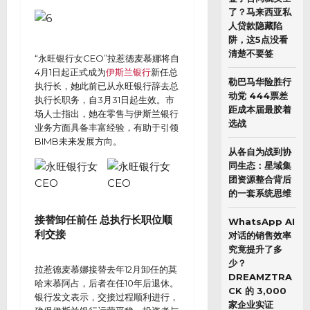
了？马来西亚私
人贷款隐藏陷
阱，这5点没看
清楚不要签
“永旺银行女CEO”拉惹德麦慕娜将自
4月1日起正式成为
伊斯兰银行
新任总
勒巴马华险胜行
执行长，她此前已从永旺银行辞去总
动党 444票差
执行长职务，自3月31日起生效。市
距成本届最胶着
场人士指出，她在零售与伊斯兰银行
选战
业务方面具备丰富经验，有助于引领
BIMB未来发展方向。
从各自为战到协
同生态：星域集
团资源整合背后
的一套系统思维
接替卸任前任 总执行长职位顺
WhatsApp AI
利交接
对话的销售效率
究竟提升了多
少？
拉惹德麦慕娜接替去年12月卸任的莫
DREAMZTRA
哈末慕阿占，后者在任10年后退休。
CK 的 3,000
银行发文表示，交接过程顺利进行，
家企业实证