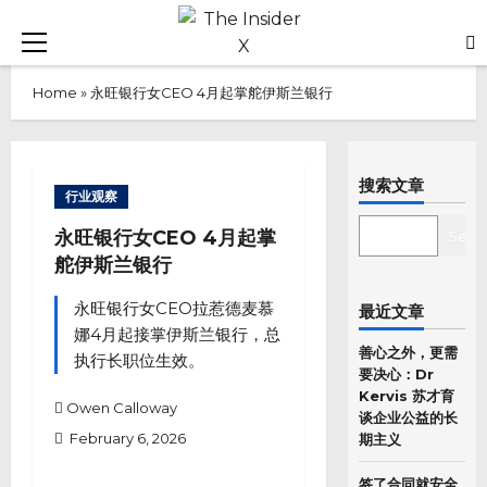
Skip
to
Primary
content
Menu
Home
»
永旺银行女CEO 4月起掌舵伊斯兰银行
搜索文章
行业观察
SEARCH
永旺银行女CEO 4月起掌
Sear
舵伊斯兰银行
永旺银行女CEO拉惹德麦慕
最近文章
娜4月起接掌伊斯兰银行，总
善心之外，更需
执行长职位生效。
要决心：Dr
Kervis 苏才育
Owen Calloway
谈企业公益的长
February 6, 2026
期主义
签了合同就安全