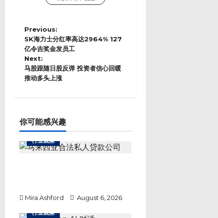
P
Previous:
o
SK海力士分红率高达2964% 127
s
亿令吉奖金发员工
Next:
t
马股跟随日股反弹 投资者信心回暖
n
推动多头上涨
a
v
i
g
a
你可能感兴趣
t
i
行业观察
o
n
签了合同就安全了？马来西亚私人
贷款隐藏陷阱，这5点没看清楚不
要签
Mira Ashford
August 6, 2026
行业观察