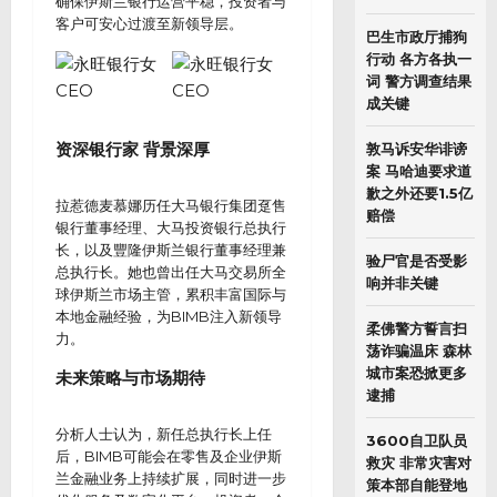
确保伊斯兰银行运营平稳，投资者与
客户可安心过渡至新领导层。
巴生市政厅捕狗
行动 各方各执一
词 警方调查结果
成关键
资深银行家 背景深厚
敦马诉安华诽谤
案 马哈迪要求道
歉之外还要1.5亿
拉惹德麦慕娜历任大马银行集团趸售
赔偿
银行董事经理、大马投资银行总执行
长，以及豐隆伊斯兰银行董事经理兼
验尸官是否受影
总执行长。她也曾出任大马交易所全
响并非关键
球伊斯兰市场主管，累积丰富国际与
本地金融经验，为BIMB注入新领导
柔佛警方誓言扫
力。
荡诈骗温床 森林
城市案恐掀更多
未来策略与市场期待
逮捕
分析人士认为，新任总执行长上任
3600自卫队员
后，BIMB可能会在零售及企业伊斯
救灾 非常灾害对
兰金融业务上持续扩展，同时进一步
策本部自能登地