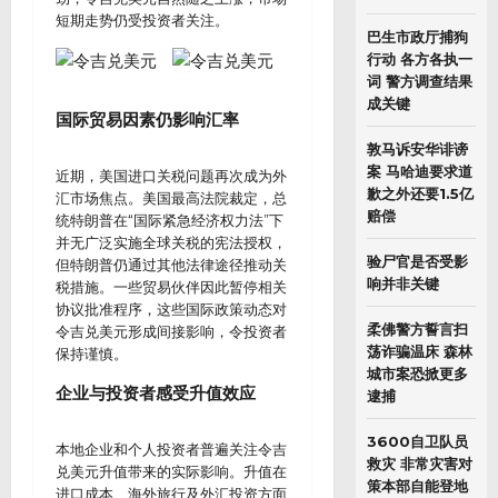
短期走势仍受投资者关注。
巴生市政厅捕狗
行动 各方各执一
词 警方调查结果
成关键
国际贸易因素仍影响汇率
敦马诉安华诽谤
案 马哈迪要求道
近期，美国进口关税问题再次成为外
歉之外还要1.5亿
汇市场焦点。美国最高法院裁定，总
赔偿
统特朗普在“国际紧急经济权力法”下
并无广泛实施全球关税的宪法授权，
验尸官是否受影
但特朗普仍通过其他法律途径推动关
响并非关键
税措施。一些贸易伙伴因此暂停相关
协议批准程序，这些国际政策动态对
柔佛警方誓言扫
令吉兑美元形成间接影响，令投资者
荡诈骗温床 森林
保持谨慎。
城市案恐掀更多
企业与投资者感受升值效应
逮捕
3600自卫队员
本地企业和个人投资者普遍关注令吉
救灾 非常灾害对
兑美元升值带来的实际影响。升值在
策本部自能登地
进口成本、海外旅行及外汇投资方面