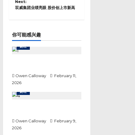
Next:
n
双威集团业绩亮眼 股价创上市新高
a
v
i
g
a
你可能感兴趣
t
i
财经
o
n
马银行携手云升控股 推进令吉代币
化存款试点探索跨境支付
Owen Calloway
February 11,
2026
财经
马股跟随日股反弹 投资者信心回暖
推动多头上涨
Owen Calloway
February 9,
2026