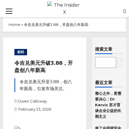
Skip
to
Primary
content
Menu
Home
»
令吉兑美元升破3.88，开盘创八年新高
搜索文章
财经
SEARCH
令吉兑美元升破3.88，开
Sear
盘创八年新高
令吉兑美元升至3.88，创八
最近文章
年新高，引发市场关注。
善心之外，更需
要决心：Dr
Owen Calloway
Kervis 苏才育
February 23, 2026
谈企业公益的长
期主义
签了合同就安全