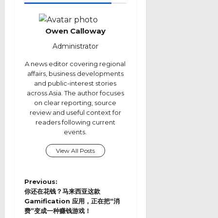
Owen Calloway
Administrator
A news editor covering regional
affairs, business developments
and public-interest stories
across Asia. The author focuses
on clear reporting, source
review and useful context for
readers following current
events.
View All Posts
P
Previous:
o
你还在花钱？马来西亚这款
s
Gamification 应用，正在把“消
费”变成一种赚钱游戏！
t