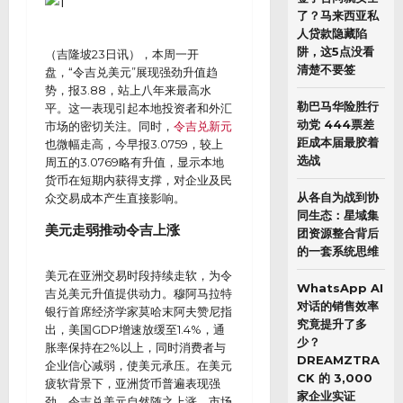
了？马来西亚私
人贷款隐藏陷
阱，这5点没看
（吉隆坡23日讯），本周一开
清楚不要签
盘，“令吉兑美元”展现强劲升值趋
势，报3.88，站上八年来最高水
勒巴马华险胜行
平。这一表现引起本地投资者和外汇
动党 444票差
市场的密切关注。同时，
令吉兑新元
距成本届最胶着
也微幅走高，今早报3.0759，较上
选战
周五的3.0769略有升值，显示本地
货币在短期内获得支撑，对企业及民
从各自为战到协
众交易成本产生直接影响。
同生态：星域集
美元走弱推动令吉上涨
团资源整合背后
的一套系统思维
美元在亚洲交易时段持续走软，为令
WhatsApp AI
吉兑美元升值提供动力。穆阿马拉特
对话的销售效率
银行首席经济学家莫哈末阿夫赞尼指
究竟提升了多
出，美国GDP增速放缓至1.4%，通
少？
胀率保持在2%以上，同时消费者与
DREAMZTRA
企业信心减弱，使美元承压。在美元
CK 的 3,000
疲软背景下，亚洲货币普遍表现强
家企业实证
劲，令吉兑美元自然随之上涨，市场