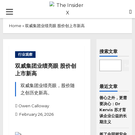
Skip
to
Primary
content
Menu
Home
»
双威集团业绩亮眼 股价创上市新高
搜索文章
行业观察
SEARCH
双威集团业绩亮眼 股价创
Sear
上市新高
双威集团业绩亮眼，股价随
最近文章
之创历史新高。
善心之外，更需
要决心：Dr
Owen Calloway
Kervis 苏才育
February 26, 2026
谈企业公益的长
期主义
签了合同就安全