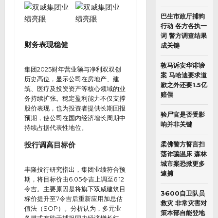
巴生市政厅捕狗
行动 各方各执一
词 警方调查结果
财务表现稳健
成关键
敦马诉安华诽谤
集团2025财年营业额与净利双双创
案 马哈迪要求道
历史高位，显示公司在房地产、建
歉之外还要1.5亿
筑、医疗及投资资产等核心领域的业
赔偿
务持续扩张。稳定盈利能力不仅支撑
股价表现，也为投资者提供长期回报
验尸官是否受影
预期，使公司在国内经济增长周期中
响并非关键
持续占据代表性地位。
投行调高目标价
柔佛警方誓言扫
荡诈骗温床 森林
城市案恐掀更多
丰隆投行研究指出，集团业绩符合预
逮捕
期，将目标价由6.05令吉上调至6.12
令吉。主要原因是将旗下双威建筑目
3600自卫队员
标价提升至7令吉后重新应用加总估
救灾 非常灾害对
值法（SOP）。分析认为，多元业
策本部自能登地