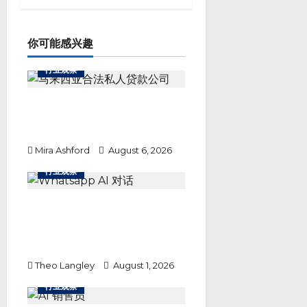
i
g
a
你可能感兴趣
t
i
行业观察
o
n
签了合同就安全了？马来西亚私人
贷款隐藏陷阱，这5点没看清楚不
要签
Mira Ashford
August 6, 2026
行业观察
WhatsApp AI 对话的销售效率
究竟提升了多少？
DREAMZTRACK 的 3,000 家企
业实证
Theo Langley
August 1, 2026
行业观察