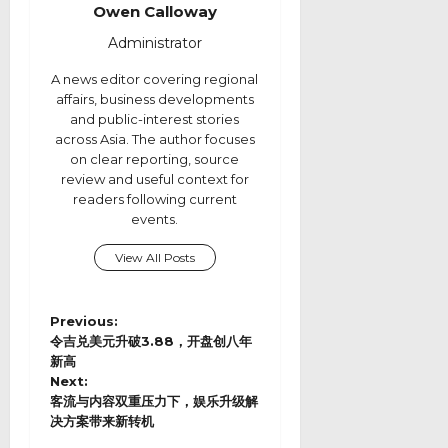
Owen Calloway
Administrator
A news editor covering regional
affairs, business developments
and public-interest stories
across Asia. The author focuses
on clear reporting, source
review and useful context for
readers following current
events.
View All Posts
P
Previous:
o
令吉兑美元升破3.88，开盘创八年
s
新高
Next:
t
客流与内容双重压力下，娱乐升级解
n
决方案带来新转机
a
v