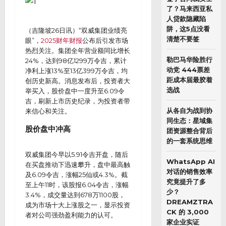
了？马来西亚私
人贷款隐藏陷
阱，这5点没看
（吉隆坡26日讯）“双威集团业绩亮
清楚不要签
眼”，
2025财年财报
公布后引发市场
热烈关注。集团全年营业额同比增长
勒巴马华险胜行
24%，达到98亿1299万令吉，累计
动党 444票差
净利上涨13%至13亿399万令吉，均
距成本届最胶着
创历史新高。消息发布后，投资者大
选战
举买入，股价盘中一度升至6.09令
吉，刷新上市历史纪录，为投资者带
从各自为战到协
来信心和关注。
同生态：星域集
股价盘中冲高
团资源整合背后
的一套系统思维
双威集团今早以5.91令吉开盘，随后
WhatsApp AI
在买盘推动下迅速攀升，盘中最高触
对话的销售效率
及6.09令吉，涨幅25仙或4.3%。截
究竟提升了多
至上午11时，该股报6.04令吉，涨幅
少？
3.4%，成交量达到678万1100股，
DREAMZTRA
成为市场十大上涨股之一，显示投资
CK 的 3,000
者对公司强劲盈利能力的认可。
家企业实证