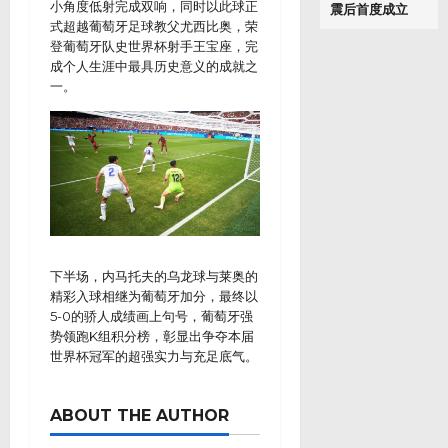
小角度低射完成双响，同时以此球正
震后首度成立
式超越葡萄牙足球教父尤西比奥，荣
登葡萄牙队史世界杯射手王宝座，完
成个人生涯中最具历史意义的成就之
一。
下半场，内马托夫的乌龙球与莱奥的
精彩入球相继为葡萄牙加分，最终以
5-0的骄人成绩画上句号，葡萄牙强
势领跑K组积分榜，彰显出争夺本届
世界杯冠军的超强实力与充足底气。
ABOUT THE AUTHOR