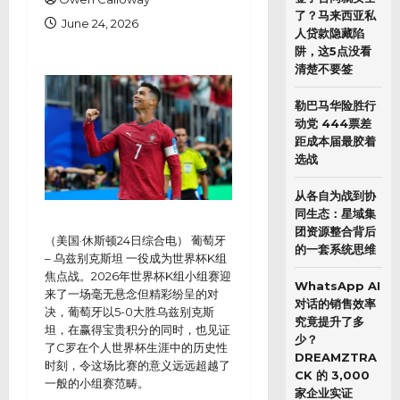
了？马来西亚私
June 24, 2026
人贷款隐藏陷
阱，这5点没看
清楚不要签
勒巴马华险胜行
动党 444票差
距成本届最胶着
选战
从各自为战到协
同生态：星域集
团资源整合背后
（美国·休斯顿24日综合电） 葡萄牙
的一套系统思维
– 乌兹别克斯坦 一役成为世界杯K组
焦点战。2026年世界杯K组小组赛迎
WhatsApp AI
来了一场毫无悬念但精彩纷呈的对
对话的销售效率
决，葡萄牙以5-0大胜乌兹别克斯
究竟提升了多
坦，在赢得宝贵积分的同时，也见证
少？
了C罗在个人世界杯生涯中的历史性
DREAMZTRA
时刻，令这场比赛的意义远远超越了
CK 的 3,000
一般的小组赛范畴。
家企业实证