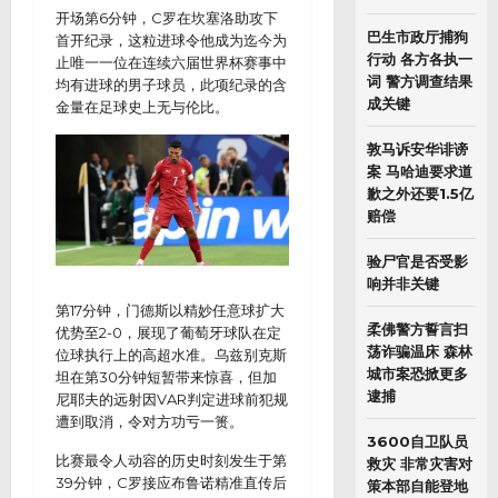
开场第6分钟，C罗在坎塞洛助攻下
巴生市政厅捕狗
首开纪录，这粒进球令他成为迄今为
行动 各方各执一
止唯一一位在连续六届世界杯赛事中
词 警方调查结果
均有进球的男子球员，此项纪录的含
成关键
金量在足球史上无与伦比。
敦马诉安华诽谤
案 马哈迪要求道
歉之外还要1.5亿
赔偿
验尸官是否受影
响并非关键
第17分钟，门德斯以精妙任意球扩大
柔佛警方誓言扫
优势至2-0，展现了葡萄牙球队在定
荡诈骗温床 森林
位球执行上的高超水准。乌兹别克斯
城市案恐掀更多
坦在第30分钟短暂带来惊喜，但加
逮捕
尼耶夫的远射因VAR判定进球前犯规
遭到取消，令对方功亏一篑。
3600自卫队员
比赛最令人动容的历史时刻发生于第
救灾 非常灾害对
39分钟，C罗接应布鲁诺精准直传后
策本部自能登地