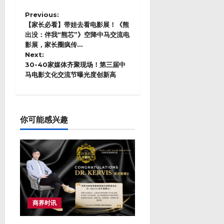
P
Previous:
o
【家长必看】带娃去看电影展！《熊
s
出没：伴我“熊芯”》空降中马交流电
影展，家长圈疯传…
t
Next:
n
30-40家媒体齐聚现场！第三届中
a
马电影文化交流节曝光度创新高
v
i
g
a
t
你可能感兴趣
i
o
n
商界时讯