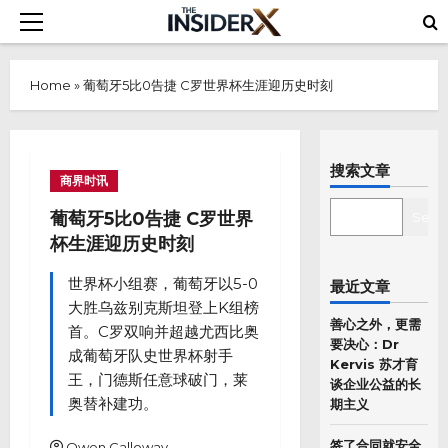
Skip
Primary
to
Menu
content
Home
»
葡萄牙5比0告捷 C罗世界杯生涯迎历史时刻
搜索文章
商界时讯
SEARCH
葡萄牙5比0告捷 C罗世界
Sear
杯生涯迎历史时刻
世界杯小组赛，葡萄牙以5-0
最近文章
大胜乌兹别克斯坦登上K组榜
善心之外，更需
首。C罗双响并超越尤西比奥
要决心：Dr
成葡萄牙队史世界杯射手
Kervis 苏才育
王，门德斯任意球破门，莱
谈企业公益的长
奥替补建功。
期主义
签了合同就安全
Owen Calloway