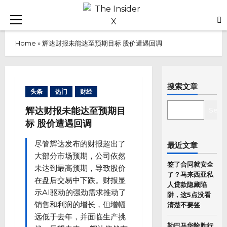
Skip
to
Primary
content
Menu
Home
»
辉达财报未能达至预期目标 股价遭遇回调
搜索文章
头条
热门
财经
SEARCH
辉达财报未能达至预期目
Sear
标 股价遭遇回调
尽管辉达发布的财报超出了
最近文章
大部分市场预期，公司依然
签了合同就安全
未达到最高预期，导致股价
了？马来西亚私
在盘后交易中下跌。财报显
人贷款隐藏陷
示AI驱动的强劲需求推动了
阱，这5点没看
销售和利润的增长，但增幅
清楚不要签
远低于去年，并面临生产挑
勒巴马华险胜行