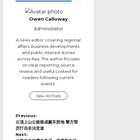
Owen Calloway
Administrator
A news editor covering regional
affairs, business developments
and public-interest stories
across Asia. The author focuses
on clear reporting, source
review and useful context for
readers following current
events.
View All Posts
P
Previous:
o
云顶上山公路疑成飙车胜地 警方雷
s
厉打击非法竞速
Next:
t