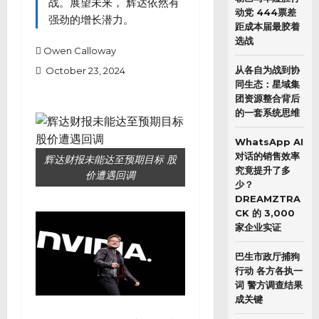
战。展望未来， 辉达依然有
动党 444票差
强劲的增长潜力。
距成本届最胶着
选战
Owen Calloway
从各自为战到协
October 23, 2024
同生态：星域集
团资源整合背后
的一套系统思维
WhatsApp AI
对话的销售效率
辉达财报未能达至预期目标 股
究竟提升了多
价遭遇回调
少？
DREAMZTRA
CK 的 3,000
家企业实证
巴生市政厅捕狗
行动 各方各执一
词 警方调查结果
成关键