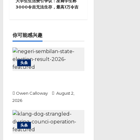
大学生生活费引争议：巫裔学生称
n
3000令吉无法生存，最高1万令吉
a
v
i
g
a
你可能感兴趣
t
i
o
n
头条
勒巴马华险胜行动党 444票差距
成本届最胶着选战
Owen Calloway
August 2,
2026
头条