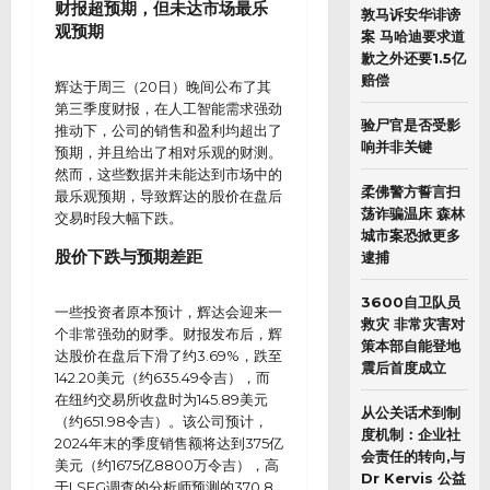
财报超预期，但未达市场最乐
敦马诉安华诽谤
观预期
案 马哈迪要求道
歉之外还要1.5亿
赔偿
辉达于周三（20日）晚间公布了其
第三季度财报，在人工智能需求强劲
验尸官是否受影
推动下，公司的销售和盈利均超出了
响并非关键
预期，并且给出了相对乐观的财测。
然而，这些数据并未能达到市场中的
柔佛警方誓言扫
最乐观预期，导致辉达的股价在盘后
荡诈骗温床 森林
交易时段大幅下跌。
城市案恐掀更多
股价下跌与预期差距
逮捕
3600自卫队员
一些投资者原本预计，辉达会迎来一
救灾 非常灾害对
个非常强劲的财季。财报发布后，辉
策本部自能登地
达股价在盘后下滑了约3.69%，跌至
震后首度成立
142.20美元（约635.49令吉），而
在纽约交易所收盘时为145.89美元
从公关话术到制
（约651.98令吉）。该公司预计，
度机制：企业社
2024年末的季度销售额将达到375亿
会责任的转向,与
美元（约1675亿8800万令吉），高
Dr Kervis 公益
于LSEG调查的分析师预测的370.8