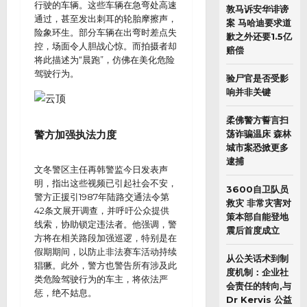
行驶的车辆。这些车辆在急弯处高速
敦马诉安华诽谤
通过，甚至发出刺耳的轮胎摩擦声，
案 马哈迪要求道
险象环生。部分车辆在出弯时差点失
歉之外还要1.5亿
控，场面令人胆战心惊。而拍摄者却
赔偿
将此描述为“晨跑”，仿佛在美化危险
驾驶行为。
验尸官是否受影
响并非关键
柔佛警方誓言扫
警方加强执法力度
荡诈骗温床 森林
城市案恐掀更多
逮捕
文冬警区主任再韩警监今日发表声
明，指出这些视频已引起社会不安，
3600自卫队员
警方正援引1987年陆路交通法令第
救灾 非常灾害对
42条文展开调查，并呼吁公众提供
策本部自能登地
线索，协助锁定违法者。他强调，警
震后首度成立
方将在相关路段加强巡逻，特别是在
假期期间，以防止非法赛车活动持续
从公关话术到制
猖獗。此外，警方也警告所有涉及此
度机制：企业社
类危险驾驶行为的车主，将依法严
会责任的转向,与
惩，绝不姑息。
Dr Kervis 公益