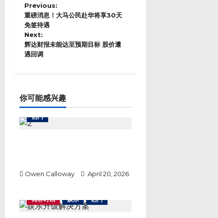
P
Previous:
o
重磅消息！大马公民赴华将享30天
s
免签待遇
Next:
t
辉达财报未能达至预期目标 股价遭
n
遇回调
a
v
i
g
a
你可能感兴趣
t
i
热门
o
n
Lirunex 安全吗？从东南亚外汇交
易热潮看一家经纪商如何以透明度
赢得市场信任
Owen Calloway
April 20, 2026
商界时讯
娱乐
热门