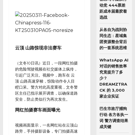
动党 444票差
距成本届最胶着
选战
从各自为战到协
同生态：星域集
团资源整合背后
云顶 山路惊现非法赛车
的一套系统思维
WhatsApp AI
（文冬10日讯）近日，一段网红拍摄
对话的销售效率
的危险驾驶视频在社交媒体上疯传，
究竟提升了多
引起广泛关注。视频中，跑车在 云
少？
顶 山路高速穿梭，惊险动作令人目
DREAMZTRA
瞪口呆。警方对此高度重视，文冬警
CK 的 3,000
区主任已指示展开调查，以确保道路
家企业实证
安全，防止类似行为再次发生。
巴生市政厅捕狗
网红拍摄赛车画面曝光
行动 各方各执一
词 警方调查结果
视频画面显示，一名网红站在云顶山
成关键
路旁，手持摄影设备，专门拍摄高速