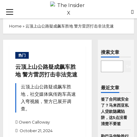
Skip
to
Primary
content
Menu
Home
»
云顶上山公路疑成飙车胜地 警方雷厉打击非法竞速
搜索文章
热门
SEARCH
云顶上山公路疑成飙车胜
Sear
地 警方雷厉打击非法竞速
云顶上山公路疑成飙车胜
最近文章
地，社交媒体疯传跑车高速
签了合同就安全
入弯视频，警方已展开调
了？马来西亚私
查。
人贷款隐藏陷
阱，这5点没看
Owen Calloway
清楚不要签
October 21, 2024
勒巴马华险胜行