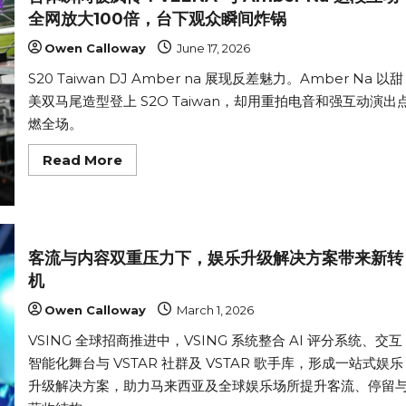
娃
容
去
全网放大100倍，台下观众瞬间炸锅
生
看
态
电
Owen Calloway
June 17, 2026
影
展！
S20 Taiwan DJ Amber na 展现反差魅力。Amber Na 以甜
《熊
出
美双马尾造型登上 S2O Taiwan，却用重拍电音和强互动演出
没：
燃全场。
伴
我“熊
芯”》
Read
Read More
空
more
降
about
中
合
马
体
交
瞬
流
间
电
被
客流与内容双重压力下，娱乐升级解决方案带来新转
影
疯
展，
机
传！
家
VEENA
长
与
Owen Calloway
March 1, 2026
圈
Amber
疯
Na
VSING 全球招商推进中，VSING 系统整合 AI 评分系统、交互
传…
这
段
智能化舞台与 VSTAR 社群及 VSTAR 歌手库，形成一站式娱乐
互
升级解决方案，助力马来西亚及全球娱乐场所提升客流、停留
动
全