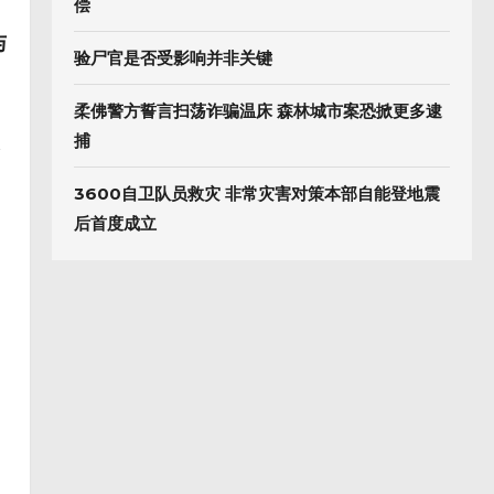
偿
与
验尸官是否受影响并非关键
柔佛警方誓言扫荡诈骗温床 森林城市案恐掀更多逮
捕
坡
3600自卫队员救灾 非常灾害对策本部自能登地震
后首度成立