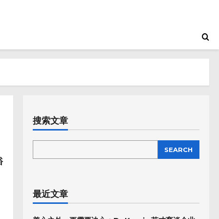
搜索文章
SEARCH
SEARCH
裕
最近文章