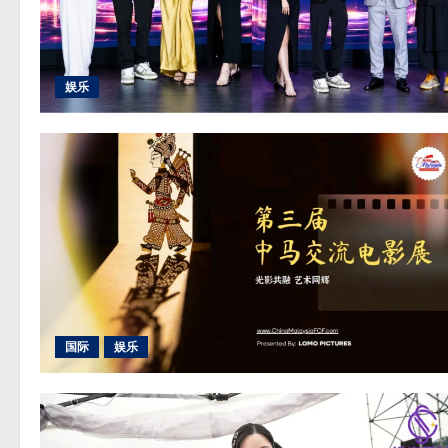
娱乐
国际
娱乐