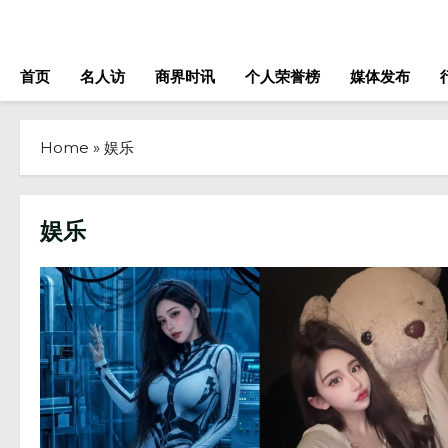
Skip
to
content
首页
名人访
商界时讯
个人荣誉榜
媒体发布
Home
»
娱乐
娱乐