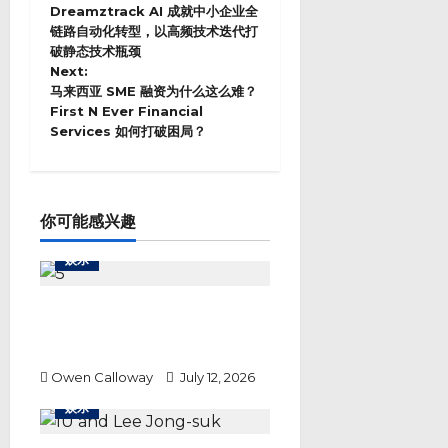
o
Dreamztrack AI 成就中小企业全
s
链路自动化转型，以高频技术迭代打
破静态技术瓶颈
t
Next:
n
马来西亚 SME 融资为什么这么难？
a
First N Ever Financial
v
Services 如何打破困局？
i
g
a
t
你可能感兴趣
i
o
娱乐
n
她不在夜店打碟，却出现在这种场
合——DJ Yuyu 裕裕 现身星域集
团发布会让粉丝全懵了
Owen Calloway
July 12, 2026
娱乐