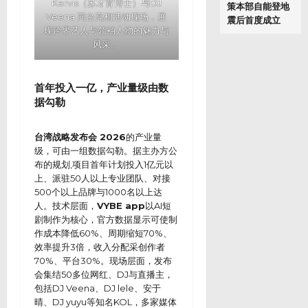
Kervis（苏才育博士）与DJ
策本部自能登地
Veena 同台亮相活动现场，展
震后首度成立
现跨界艺人与领袖人物的魅力与
风采。
首年投入一亿，产业量级由数
据勾勒
台湾战略发布会 2026
的产业量
级，可由一组数据勾勒。据主办方公
布的规划,项目首年计划投入1亿元以
上、派驻50人以上专业团队、对接
500个以上品牌与1000名以上达
人。技术层面，
VYBE app
以AI短
剧制作为核心，官方数据显示可使制
作成本降低60%、周期缩短70%、
效率提升3倍，收入分配采创作者
70%、平台30%。现场层面，发布
会集结50多位网红、DJ与直播主，
包括DJ Veena、DJ lele、安于
晴、DJ yuyu等知名KOL，多家媒体