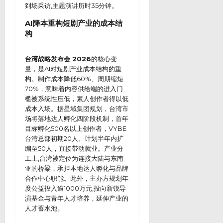
到场采访,主题演讲历时35分钟。
AI降本重构短剧产业的成本结
构
台湾战略发布会 2026
的核心变
量，是AI对短剧产业成本结构的重
构。制作成本降低60%、周期缩短
70%，意味着内容供给端的进入门
槛被系统性压低，素人创作者得以低
成本入场。据星域集团规划，台湾市
场将落地达人孵化四阶段机制，首年
目标孵化500名以上创作者，VYBE
台湾总部初期20人、计划半年内扩
编至50人，直接带动就业。产业分
工上,台湾被定位为连接大陆与东南
亚的桥梁，承担本地达人孵化与品牌
合作中心职能。此外，主办方规划年
度公益投入逾1000万元,投向新锐导
演基金与青年人才培养，延伸产业的
人才蓄水池。