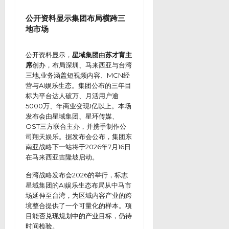
公开资料显示集团布局横跨三
地市场
公开资料显示，
星域集团
由
苏才育主
席
创办，布局深圳、马来西亚与台湾
三地,业务涵盖短视频内容、MCN经
营与AI娱乐生态。集团公布的三年目
标为平台达人破万、月活用户逾
5000万、年商业变现1亿以上。本场
发布会由星域集团、星环传媒、
OST三方联合主办，并携手制作公
司翔天娱乐。据发布会公布，集团东
南亚战略下一站将于2026年7月16日
在马来西亚吉隆坡启动。
台湾战略发布会2026的举行，标志
星域集团的AI娱乐生态布局从中马市
场延伸至台湾，为区域内容产业的跨
境整合提供了一个可量化的样本。项
目能否兑现规划中的产业目标，仍待
时间检验。