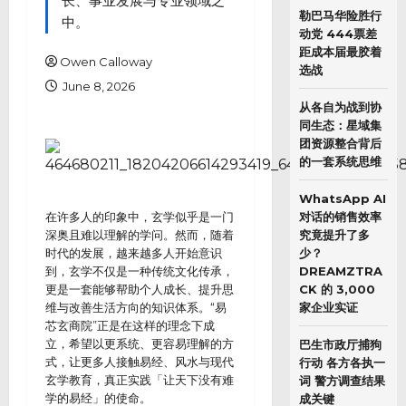
长、事业发展与专业领域之
勒巴马华险胜行
中。
动党 444票差
距成本届最胶着
Owen Calloway
选战
June 8, 2026
从各自为战到协
同生态：星域集
团资源整合背后
的一套系统思维
WhatsApp AI
在许多人的印象中，玄学似乎是一门
对话的销售效率
深奥且难以理解的学问。然而，随着
究竟提升了多
时代的发展，越来越多人开始意识
少？
到，玄学不仅是一种传统文化传承，
DREAMZTRA
更是一套能够帮助个人成长、提升思
CK 的 3,000
维与改善生活方向的知识体系。“易
家企业实证
芯玄商院”正是在这样的理念下成
立，希望以更系统、更容易理解的方
巴生市政厅捕狗
式，让更多人接触易经、风水与现代
行动 各方各执一
玄学教育，真正实践「让天下没有难
词 警方调查结果
学的易经」的使命。
成关键