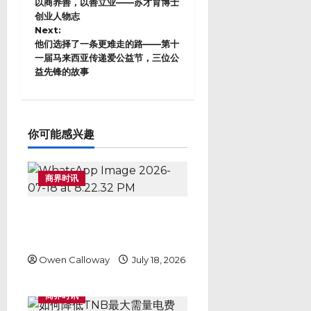
o
以商养善，以善立业——苏才育博士
s
创业人物志
Next:
t
他们选择了一条更难走的路——第十
n
一届马来西亚传递爱公益节，三位公
a
益先锋的故事
v
i
g
a
t
你可能感兴趣
i
o
n
商界时讯
马来西亚富豪榜俱乐部祝贺 Dr
Kervis 苏才育：大马年轻企业家
走向世界的最佳示范
Owen Calloway
July 18, 2026
商界时讯