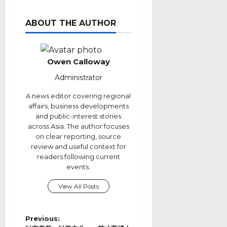
ABOUT THE AUTHOR
Owen Calloway
Administrator
A news editor covering regional
affairs, business developments
and public-interest stories
across Asia. The author focuses
on clear reporting, source
review and useful context for
readers following current
events.
View All Posts
P
Previous: