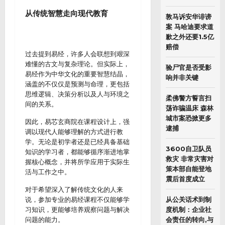
从传统智慧走向现代教育
敦马诉安华诽谤
案 马哈迪要求道
歉之外还要1.5亿
赔偿
过去提到易经，许多人会联想到艰深
难懂的古文与复杂理论。但实际上，
验尸官是否受影
易经作为中华文化的重要智慧结晶，
响并非关键
涵盖的不仅仅是预测与命理，更包括
思维逻辑、决策分析以及人与环境之
柔佛警方誓言扫
间的关系。
荡诈骗温床 森林
城市案恐掀更多
因此，易芯玄商院在课程设计上，强
逮捕
调以现代人能够理解的方式进行教
学。无论是初学者还是已经具备基础
3600自卫队员
知识的学习者，都能够循序渐进地掌
救灾 非常灾害对
握核心概念，并将所学应用于实际生
策本部自能登地
活与工作之中。
震后首度成立
对于希望深入了解传统文化的人来
说，参加专业的易经课程不仅能够学
从公关话术到制
习知识，更能够培养观察问题与解决
度机制：企业社
问题的能力。
会责任的转向,与