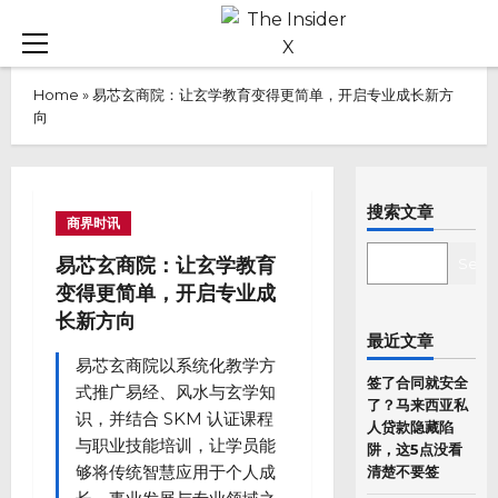
Skip
to
Primary
content
Menu
Home
»
易芯玄商院：让玄学教育变得更简单，开启专业成长新方
向
搜索文章
商界时讯
SEARCH
易芯玄商院：让玄学教育
Sear
变得更简单，开启专业成
长新方向
最近文章
易芯玄商院以系统化教学方
签了合同就安全
式推广易经、风水与玄学知
了？马来西亚私
识，并结合 SKM 认证课程
人贷款隐藏陷
与职业技能培训，让学员能
阱，这5点没看
够将传统智慧应用于个人成
清楚不要签