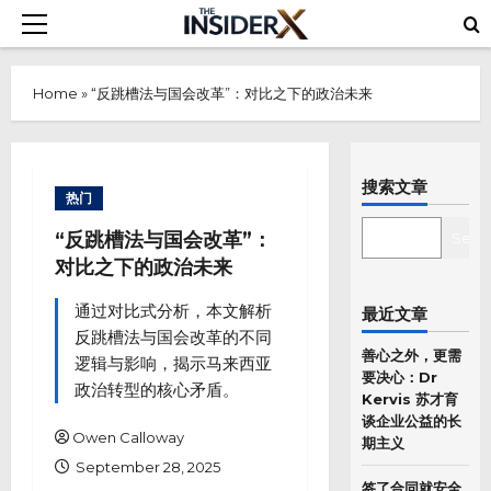
Skip
Primary
to
Menu
content
Home
»
“反跳槽法与国会改革”：对比之下的政治未来
搜索文章
热门
SEARCH
“反跳槽法与国会改革”：
Sear
对比之下的政治未来
通过对比式分析，本文解析
最近文章
反跳槽法与国会改革的不同
善心之外，更需
逻辑与影响，揭示马来西亚
要决心：Dr
政治转型的核心矛盾。
Kervis 苏才育
谈企业公益的长
Owen Calloway
期主义
September 28, 2025
签了合同就安全