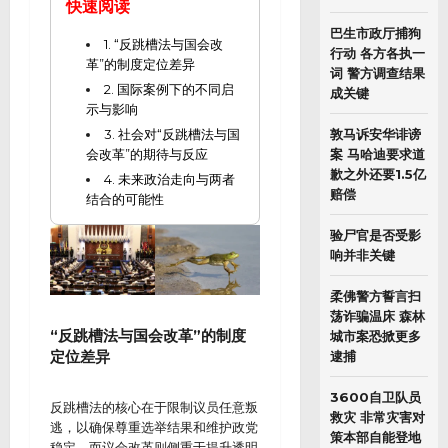
快速阅读
巴生市政厅捕狗
1. “反跳槽法与国会改
行动 各方各执一
革”的制度定位差异
词 警方调查结果
2. 国际案例下的不同启
成关键
示与影响
3. 社会对“反跳槽法与国
敦马诉安华诽谤
会改革”的期待与反应
案 马哈迪要求道
歉之外还要1.5亿
4. 未来政治走向与两者
赔偿
结合的可能性
验尸官是否受影
响并非关键
柔佛警方誓言扫
荡诈骗温床 森林
“反跳槽法与国会改革”的制度
城市案恐掀更多
定位差异
逮捕
3600自卫队员
反跳槽法的核心在于限制议员任意叛
救灾 非常灾害对
逃，以确保尊重选举结果和维护政党
策本部自能登地
稳定。而议会改革则侧重于提升透明