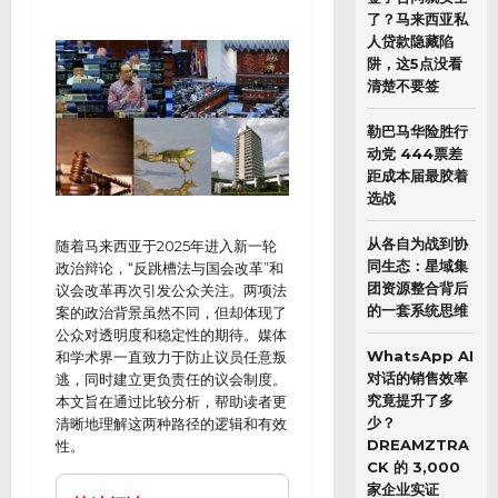
了？马来西亚私
人贷款隐藏陷
阱，这5点没看
清楚不要签
勒巴马华险胜行
动党 444票差
距成本届最胶着
选战
从各自为战到协
随着马来西亚于2025年进入新一轮
同生态：星域集
政治辩论，“反跳槽法与国会改革”和
团资源整合背后
议会改革再次引发公众关注。两项法
的一套系统思维
案的政治背景虽然不同，但却体现了
公众对透明度和稳定性的期待。媒体
WhatsApp AI
和学术界一直致力于防止议员任意叛
对话的销售效率
逃，同时建立更负责任的议会制度。
究竟提升了多
本文旨在通过比较分析，帮助读者更
少？
清晰地理解这两种路径的逻辑和有效
DREAMZTRA
性。
CK 的 3,000
家企业实证