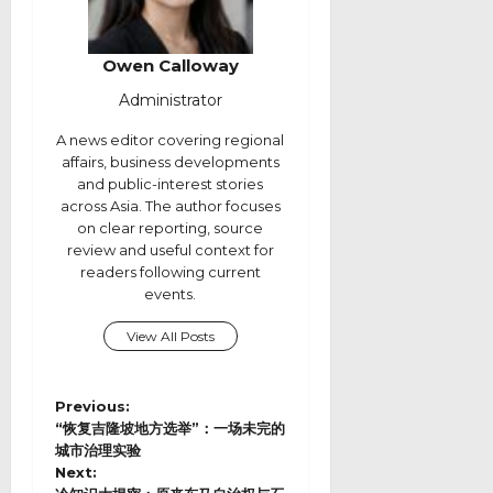
Owen Calloway
Administrator
A news editor covering regional
affairs, business developments
and public-interest stories
across Asia. The author focuses
on clear reporting, source
review and useful context for
readers following current
events.
View All Posts
P
Previous:
o
“恢复吉隆坡地方选举”：一场未完的
s
城市治理实验
Next:
t