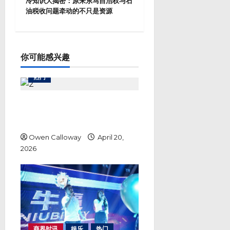
冷知识大揭密：原来东马自治权与石
n
油税收问题牵动的不只是资源
a
v
i
g
a
你可能感兴趣
t
i
热门
o
n
Lirunex 安全吗？从东南亚外汇交
易热潮看一家经纪商如何以透明度
赢得市场信任
Owen Calloway
April 20,
2026
商界时讯
娱乐
热门