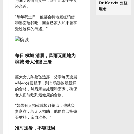
与陈文远情同父子，甚至比亲生子女
Dr Kervis 公益
还亲近。
理念
“每年我生日，他都会特地煮红鸡蛋
和淋面给我吃，而自己家人却未曾享
受过这样的待遇。”
每日 槟城 清晨，风雨无阻地为
槟城 老人准备三餐
据大女儿陈盈琏透露，父亲每天凌晨
4时45分便起床，到市场选购最新鲜
的食材，然后亲自处理和烹煮，确保
老人们能吃到最健康的食物。
“如果有人捐献或预订餐点，他就负
责烹煮；若无人捐助，他便自己掏钱
买材料，亲自准备。”
准时送餐，不容耽误