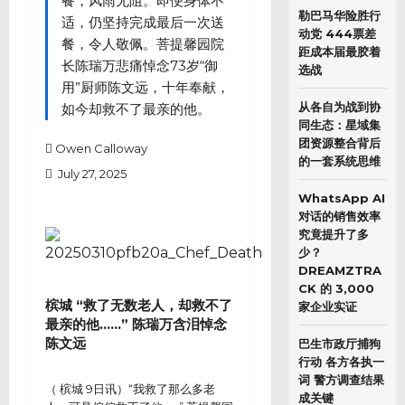
餐，风雨无阻。即便身体不
勒巴马华险胜行
适，仍坚持完成最后一次送
动党 444票差
餐，令人敬佩。菩提馨园院
距成本届最胶着
长陈瑞万悲痛悼念73岁“御
选战
用”厨师陈文远，十年奉献，
从各自为战到协
如今却救不了最亲的他。
同生态：星域集
团资源整合背后
Owen Calloway
的一套系统思维
July 27, 2025
WhatsApp AI
对话的销售效率
究竟提升了多
少？
DREAMZTRA
CK 的 3,000
槟城 “救了无数老人，却救不了
家企业实证
最亲的他……” 陈瑞万含泪悼念
陈文远
巴生市政厅捕狗
行动 各方各执一
词 警方调查结果
（ 槟城 9日讯）“我救了那么多老
成关键