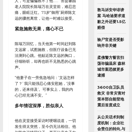
人，可是偏偏救不了他……” 菩提馨园
老人院院长陈瑞万在灵堂前，难忍悲
敦马诉安华诽谤
痛，眼眶泛红。73岁“御用”厨师陈文
案 马哈迪要求道
远的骤然离世，让他一时难以接受。
歉之外还要1.5亿
赔偿
紧急施救无果，痛心不已
验尸官是否受影
陈瑞万回忆，当天他第一时间赶到陈
响并非关键
文远家，试图施救，但医疗设备已无
法测到心跳。他贴近陈文远的胸口，
柔佛警方誓言扫
仔细聆听，却再也听不见熟悉的心跳
荡诈骗温床 森林
声。
城市案恐掀更多
逮捕
“他妻子在一旁焦急地问：‘文远怎样
了？’ 我只能强忍心痛安慰她，‘没事
3600自卫队员
的，还来得及’。可事实上，我的内
救灾 非常灾害对
心已经充满不安。”
策本部自能登地
震后首度成立
多年情谊深厚，胜似亲人
从公关话术到制
他在灵堂接受采访时哽咽说道，一切
度机制：企业社
发生得太突然，至今仍无法相信。他
会责任的转向,与