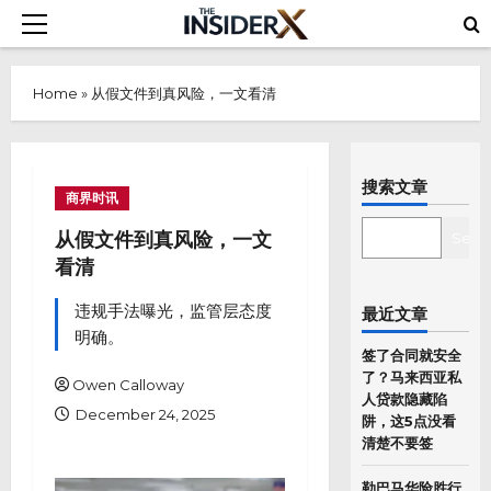
Skip
Primary
to
Menu
content
Home
»
从假文件到真风险，一文看清
搜索文章
商界时讯
SEARCH
从假文件到真风险，一文
Sear
看清
违规手法曝光，监管层态度
最近文章
明确。
签了合同就安全
了？马来西亚私
Owen Calloway
人贷款隐藏陷
December 24, 2025
阱，这5点没看
清楚不要签
勒巴马华险胜行