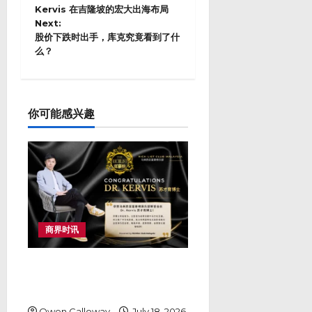
s
Kervis 在吉隆坡的宏大出海布局
Next:
t
股价下跌时出手，库克究竟看到了什
n
么？
a
v
i
g
a
你可能感兴趣
t
i
o
n
商界时讯
马来西亚富豪榜俱乐部祝贺 Dr
Kervis 苏才育：大马年轻企业家
走向世界的最佳示范
Owen Calloway
July 18, 2026