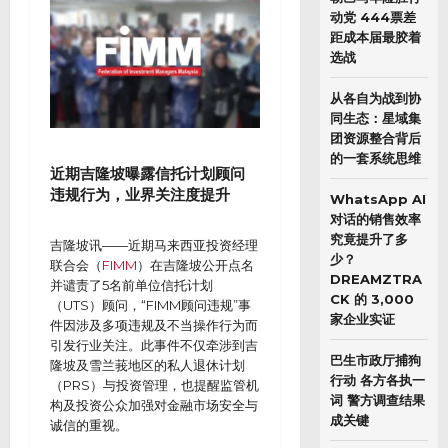
动党 444票差
距成本届最胶着
选战
从各自为战到协
同生态：星域集
团资源整合背后
的一套系统思维
近期吉隆坡曝露信托计划顾问
违规行为，业界关注度提升
WhatsApp AI
对话的销售效率
究竟提升了多
吉隆坡讯——近期马来西亚投资经理
少？
联合会（
FIMM
）在吉隆坡公开点名
DREAMZTRA
并谴责了5名前单位信托计划
CK 的 3,000
（UTS）顾问，“FIMM顾问违规”事
家企业实证
件因涉及多项违规及不当操作行为而
引发行业关注。此事件不仅牵涉到吉
巴生市政厅捕狗
隆坡及雪兰莪地区的私人退休计划
行动 各方各执一
（PRS）与投资管理，也提醒监管机
词 警方调查结果
构及投资公众加强对金融市场安全与
成关键
诚信的重视。