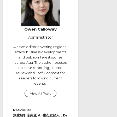
Owen Calloway
Administrator
A news editor covering regional
affairs, business developments
and public-interest stories
across Asia. The author focuses
on clear reporting, source
review and useful context for
readers following current
events.
View All Posts
P
Previous:
o
深度解析东南亚 AI 生态发起人：Dr