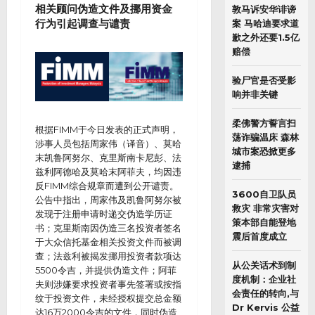
相关顾问伪造文件及挪用资金
敦马诉安华诽谤
行为引起调查与谴责
案 马哈迪要求道
歉之外还要1.5亿
赔偿
验尸官是否受影
响并非关键
柔佛警方誓言扫
根据FIMM于今日发表的正式声明，
荡诈骗温床 森林
涉事人员包括周家伟（译音）、莫哈
城市案恐掀更多
末凯鲁阿努尔、克里斯南卡尼彭、法
逮捕
兹利阿德哈及莫哈末阿菲夫，均因违
反FIMM综合规章而遭到公开谴责。
3600自卫队员
公告中指出，周家伟及凯鲁阿努尔被
救灾 非常灾害对
发现于注册申请时递交伪造学历证
策本部自能登地
书；克里斯南因伪造三名投资者签名
震后首度成立
于大众信托基金相关投资文件而被调
查；法兹利被揭发挪用投资者款项达
从公关话术到制
5500令吉，并提供伪造文件；阿菲
度机制：企业社
夫则涉嫌要求投资者事先签署或按指
会责任的转向,与
纹于投资文件，未经授权提交总金额
Dr Kervis 公益
达16万2000令吉的文件，同时伪造