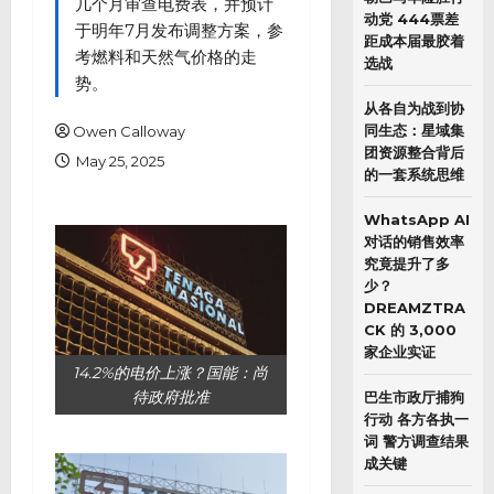
几个月审查电费表，并预计
动党 444票差
于明年7月发布调整方案，参
距成本届最胶着
考燃料和天然气价格的走
选战
势。
从各自为战到协
同生态：星域集
Owen Calloway
团资源整合背后
May 25, 2025
的一套系统思维
WhatsApp AI
对话的销售效率
究竟提升了多
少？
DREAMZTRA
CK 的 3,000
家企业实证
14.2%的电价上涨？国能：尚
待政府批准
巴生市政厅捕狗
行动 各方各执一
词 警方调查结果
成关键