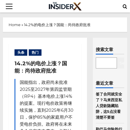
Skip
Primary
to
Menu
content
Home
»
14.2%的电价上涨？国能：尚待政府批准
搜索文章
头条
热门
SEARCH
14.2%的电价上涨？国
Sear
能：尚待政府批准
国能指出，政府尚未批准
最近文章
2025至2027年第四监管期
签了合同就安全
（RP4）基本电价上涨14%
了？马来西亚私
的提案。现行电价政策将继
人贷款隐藏陷
续实施，直到2025年6月30
阱，这5点没看
日，保护85%的家庭用户不
清楚不要签
受电价负担。政府将在未来
勒巴马华险胜行