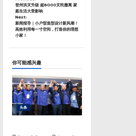
o
登州洪灾升级 超8000灾民撤离 家
s
庭生活大受影响
Next:
t
新闻报导｜小户型造型设计新风潮！
n
高效利用每一寸空间，打造你的理想
a
小家！
v
i
g
a
t
你可能感兴趣
i
o
n
头条
勒巴马华险胜行动党 444票差距
成本届最胶着选战