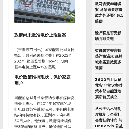
敦马诉安华诽谤
案 马哈迪要求道
歉之外还要1.5亿
赔偿
验尸官是否受影
政府尚未批准电价上涨提案
响并非关键
（吉隆坡27日讯）国家能源公司近日
柔佛警方誓言扫
指出，政府尚未批准关于在2025至
荡诈骗温床 森林
2027年第四监管期（RP4）期间，
城市案恐掀更多
基本电价上涨14%的提案。
逮捕
电价政策维持现状，保护家庭
3600自卫队员
用户
救灾 非常灾害对
策本部自能登地
震后首度成立
国能的总财务长拿督纳兹米在媒体说
明会上表示，自2014年起实施的现
从公关话术到制
行电价政策将继续沿用，现有的电价
度机制：企业社
结构将持续有效，直到2025年6月
会责任的转向,与
30日为止。他强调，政府将继续保
Dr Kervis 公益
护85%的家庭用户，确保他们可以