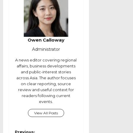
Owen Calloway
Administrator
A news editor covering regional
affairs, business developments
and public-interest stories
across Asia. The author focuses
on clear reporting, source
review and useful context for
readers following current
events.
View All Posts
P
Previous: