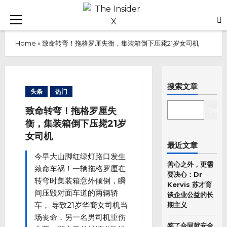
Skip
to
Primary
content
Menu
Home
»
致命转弯！拖格罗厘失衡，集装箱倒下压毙21岁女司机
搜索文章
头条
热门
SEARCH
致命转弯！拖格罗厘失
Sear
衡，集装箱倒下压毙21岁
女司机
最近文章
今早大山脚红绿灯路口发生
善心之外，更需
致命车祸！一辆拖格罗厘在
要决心：Dr
转弯时集装箱意外倾倒，瞬
Kervis 苏才育
间压毁对面车道的两辆轿
谈企业公益的长
车， 导致21岁华裔女司机当
期主义
场丧命，另一名男司机重伤
签了合同就安全