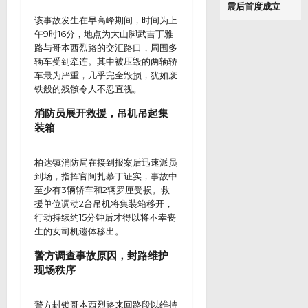
震后首度成立
该事故发生在早高峰期间，时间为上
午9时16分，地点为大山脚武吉丁雅
路与哥本西烈路的交汇路口，周围多
辆车受到牵连。其中被压毁的两辆轿
车最为严重，几乎完全毁损，犹如废
铁般的残骸令人不忍直视。
消防员展开救援，吊机吊起集
装箱
柏达镇消防局在接到报案后迅速派员
到场，指挥官阿扎慕丁证实，事故中
至少有3辆轿车和2辆罗厘受损。救
援单位调动2台吊机将集装箱移开，
行动持续约15分钟后才得以将不幸丧
生的女司机遗体移出。
警方调查事故原因，封路维护
现场秩序
警方封锁哥本西烈路来回路段以维持