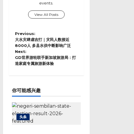
events.
View All Posts
P
Previous:
o
大水灾肆虐吉打｜灾民人数接近
s
8000人 多县水供中断影响广泛
Next:
t
GD世界游轮联手新加坡旅游局：打
n
造家庭专属旅游新体验
a
v
i
g
a
你可能感兴趣
t
i
o
n
头条
勒巴马华险胜行动党 444票差距