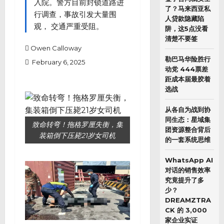
入院。警方目前封锁道路进
了？马来西亚私
行调查，事故引发大量围
人贷款隐藏陷
观， 交通严重受阻。
阱，这5点没看
清楚不要签
Owen Calloway
勒巴马华险胜行
February 6, 2025
动党 444票差
距成本届最胶着
选战
从各自为战到协
同生态：星域集
致命转弯！拖格罗厘失衡，集
团资源整合背后
装箱倒下压毙21岁女司机
的一套系统思维
WhatsApp AI
对话的销售效率
究竟提升了多
少？
DREAMZTRA
CK 的 3,000
家企业实证