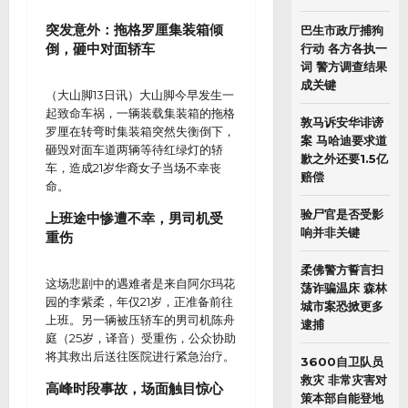
突发意外：拖格罗厘集装箱倾
巴生市政厅捕狗
倒，砸中对面轿车
行动 各方各执一
词 警方调查结果
成关键
（大山脚13日讯）大山脚今早发生一
起致命车祸，一辆装载集装箱的拖格
敦马诉安华诽谤
罗厘在转弯时集装箱突然失衡倒下，
案 马哈迪要求道
砸毁对面车道两辆等待红绿灯的轿
歉之外还要1.5亿
车，造成21岁华裔女子当场不幸丧
赔偿
命。
验尸官是否受影
上班途中惨遭不幸，男司机受
响并非关键
重伤
柔佛警方誓言扫
这场悲剧中的遇难者是来自阿尔玛花
荡诈骗温床 森林
园的李紫柔，年仅21岁，正准备前往
城市案恐掀更多
上班。另一辆被压轿车的男司机陈舟
逮捕
庭（25岁，译音）受重伤，公众协助
将其救出后送往医院进行紧急治疗。
3600自卫队员
救灾 非常灾害对
高峰时段事故，场面触目惊心
策本部自能登地