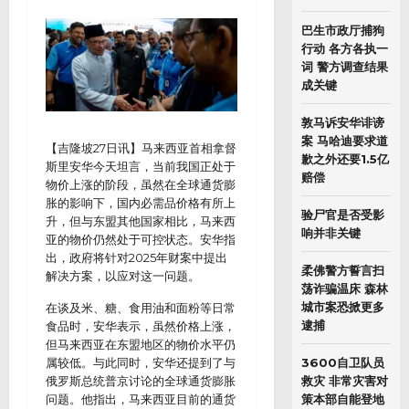
巴生市政厅捕狗
行动 各方各执一
词 警方调查结果
成关键
敦马诉安华诽谤
案 马哈迪要求道
【吉隆坡27日讯】马来西亚首相拿督
歉之外还要1.5亿
斯里安华今天坦言，当前我国正处于
赔偿
物价上涨的阶段，虽然在全球通货膨
胀的影响下，国内必需品价格有所上
验尸官是否受影
升，但与东盟其他国家相比，马来西
响并非关键
亚的物价仍然处于可控状态。安华指
出，政府将针对2025年财案中提出
柔佛警方誓言扫
解决方案，以应对这一问题。
荡诈骗温床 森林
城市案恐掀更多
在谈及米、糖、食用油和面粉等日常
逮捕
食品时，安华表示，虽然价格上涨，
但马来西亚在东盟地区的物价水平仍
属较低。与此同时，安华还提到了与
3600自卫队员
俄罗斯总统普京讨论的全球通货膨胀
救灾 非常灾害对
问题。他指出，马来西亚目前的通货
策本部自能登地