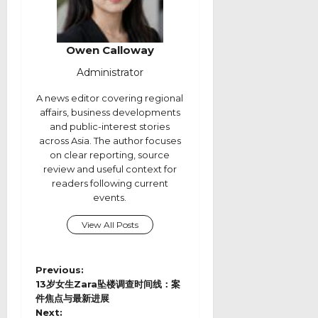
Owen Calloway
Administrator
A news editor covering regional
affairs, business developments
and public-interest stories
across Asia. The author focuses
on clear reporting, source
review and useful context for
readers following current
events.
View All Posts
P
Previous:
o
13岁女生Zara坠楼调查时间线：案
s
件焦点与最新进展
Next:
t