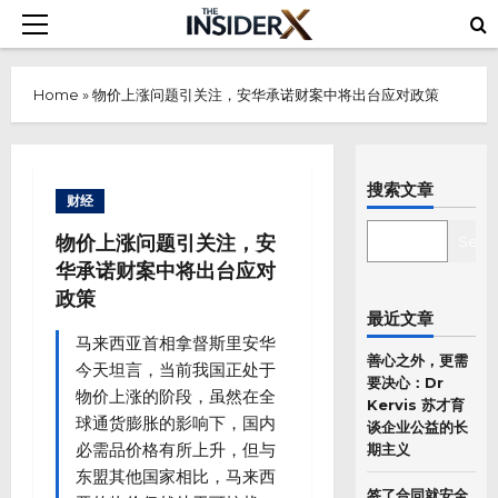
Skip
Primary
to
Menu
content
Home
»
物价上涨问题引关注，安华承诺财案中将出台应对政策
搜索文章
财经
SEARCH
物价上涨问题引关注，安
Sear
华承诺财案中将出台应对
政策
最近文章
马来西亚首相拿督斯里安华
善心之外，更需
今天坦言，当前我国正处于
要决心：Dr
物价上涨的阶段，虽然在全
Kervis 苏才育
球通货膨胀的影响下，国内
谈企业公益的长
必需品价格有所上升，但与
期主义
东盟其他国家相比，马来西
签了合同就安全