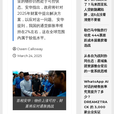
亚的物价仍然处于可控状
了？马来西亚私
态。安华指出，政府将针对
人贷款隐藏陷
2025年财案中提出解决方
阱，这5点没看
案，以应对这一问题。 安华
清楚不要签
提到，我国的通货膨胀率维
勒巴马华险胜行
持在2%左右，这在全球范围
动党 444票差
内属于较低水平。
距成本届最胶着
选战
Owen Calloway
March 24, 2025
从各自为战到协
同生态：星域集
团资源整合背后
的一套系统思维
WhatsApp AI
对话的销售效率
究竟提升了多
少？
首相安华：物价上涨可控，财
DREAMZTRA
案将应对通胀挑战
CK 的 3,000
家企业实证