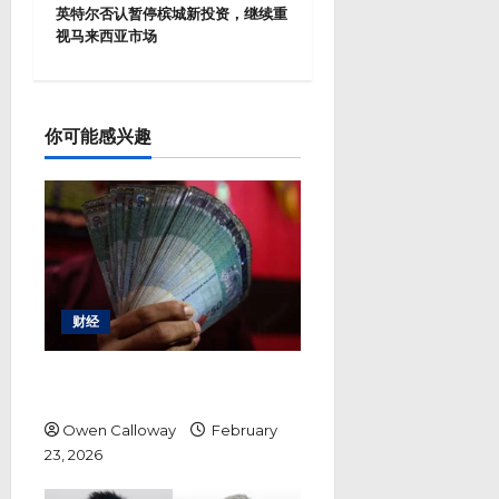
英特尔否认暂停槟城新投资，继续重
n
视马来西亚市场
a
v
i
g
a
你可能感兴趣
t
i
o
n
财经
令吉兑美元升破3.88，开盘创八
年新高
Owen Calloway
February
23, 2026