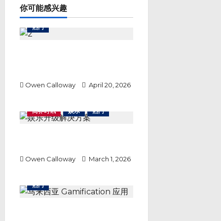
a
你可能感兴趣
t
i
热门
o
n
Lirunex 安全吗？从东南亚外汇交
易热潮看一家经纪商如何以透明度
赢得市场信任
Owen Calloway
April 20, 2026
商界时讯
娱乐
热门
客流与内容双重压力下，娱乐升级
解决方案带来新转机
Owen Calloway
March 1, 2026
热门
你还在花钱？马来西亚这款
Gamification 应用，正在把“消