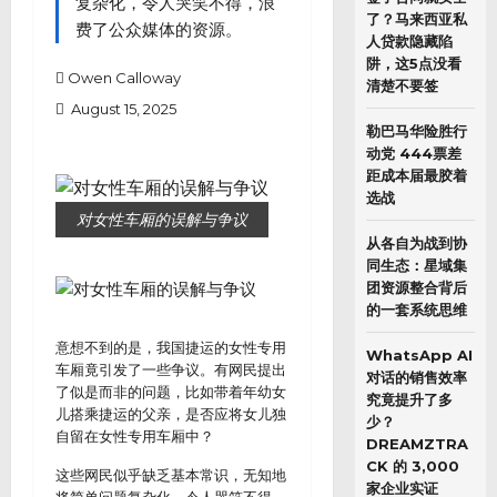
复杂化，令人哭笑不得，浪
了？马来西亚私
费了公众媒体的资源。
人贷款隐藏陷
阱，这5点没看
Owen Calloway
清楚不要签
August 15, 2025
勒巴马华险胜行
动党 444票差
距成本届最胶着
选战
对女性车厢的误解与争议
从各自为战到协
同生态：星域集
团资源整合背后
的一套系统思维
意想不到的是，我国捷运的女性专用
WhatsApp AI
车厢竟引发了一些争议。有网民提出
对话的销售效率
了似是而非的问题，比如带着年幼女
究竟提升了多
儿搭乘捷运的父亲，是否应将女儿独
少？
自留在女性专用车厢中？
DREAMZTRA
CK 的 3,000
这些网民似乎缺乏基本常识，无知地
家企业实证