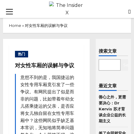
Skip
to
Primary
content
Menu
Home
»
对女性车厢的误解与争议
搜索文章
热门
SEARCH
对女性车厢的误解与争议
Sear
意想不到的是，我国捷运的
女性专用车厢竟引发了一些
最近文章
争议。有网民提出了似是而
善心之外，更需
非的问题，比如带着年幼女
要决心：Dr
儿搭乘捷运的父亲，是否应
Kervis 苏才育
将女儿独自留在女性专用车
谈企业公益的长
厢中？这些网民似乎缺乏基
期主义
本常识，无知地将简单问题
签了合同就安全