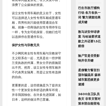
将简单问题复杂化，令人哭笑不得，
浪费了公众媒体的资源。
巴生市政厅捕狗
行动 各方各执一
设立女性专用车厢的意义在于，女性
词 警方调查结果
可以选择进入女性专用车厢或普通车
成关键
厢，而男性则只能使用普通混合车
厢。就像一些商场的女性专用停车位
敦马诉安华诽谤
一样，专为女司机保留，但她们也可
案 马哈迪要求道
以选择停在普通停车位。
歉之外还要1.5亿
保护女性与宗教无关
赔偿
不少网民将女性专用车厢与宗教保守
验尸官是否受影
主义联系在一起，尤其是在一些伊斯
响并非关键
兰党执政的州属，男女分开的措施层
出不穷。然而，设立女性专用车厢并
柔佛警方誓言扫
不代表男女隔离，而是让女性有选择
荡诈骗温床 森林
的自由。
城市案恐掀更多
逮捕
更重要的是，这些措施是为了提供女
性一个更加安全和舒适的乘车环境，
3600自卫队员
并非我国独创。在许多先进国家，如
救灾 非常灾害对
日本，这样的做法早已普遍。
策本部自能登地