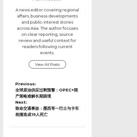
A news editor covering regional
affairs, business developments
and public-interest stories
across Asia. The author focuses
on clear reporting, source
review and useful context for
readers following current
events.
View All Posts
P
Previous:
o
全球原油供应过剩预警：OPEC+限
s
产策略难解长期困境
Next:
t
致命交通事故：墨西哥一巴士与卡车
n
相撞造成19人死亡
a
v
i
g