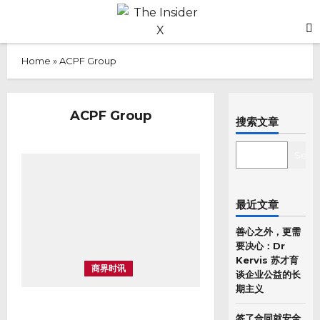
Skip
to
Primary
content
Menu
Home
»
ACPF Group
ACPF Group
搜索文章
SEARCH
Sear
最近文章
善心之外，更需
要决心：Dr
Kervis 苏才育
商界时讯
谈企业公益的长
期主义
ACPF Group召开“东盟舞台·亚洲视
签了合同就安全
野”新闻发布会