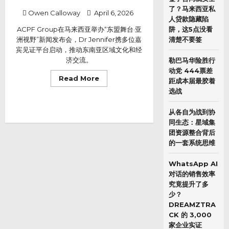
了？马来西亚私
Owen Calloway
April 6, 2026
人贷款隐藏陷
阱，这5点没看
ACPF Group在马来西亚举办“东盟舞台·亚
清楚不要签
洲视野”新闻发布会，Dr Jennifer携多位嘉
宾见证平台启动，推动东南亚区域文化和经
济交流。
勒巴马华险胜行
动党 444票差
Read
Read More
距成本届最胶着
more
选战
about
ACPF
Group
召
从各自为战到协
开“东
同生态：星域集
盟
舞
团资源整合背后
台
的一套系统思维
·
亚
洲
WhatsApp AI
视
野”新
对话的销售效率
闻
究竟提升了多
发
布
少？
会
DREAMZTRA
CK 的 3,000
家企业实证