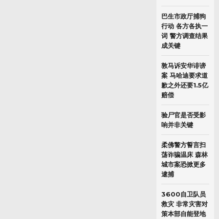
巴生市政厅捕狗
行动 各方各执一
词 警方调查结果
成关键
敦马诉安华诽谤
案 马哈迪要求道
歉之外还要1.5亿
赔偿
验尸官是否受影
响并非关键
柔佛警方誓言扫
荡诈骗温床 森林
城市案恐掀更多
逮捕
3600自卫队员
救灾 非常灾害对
策本部自能登地