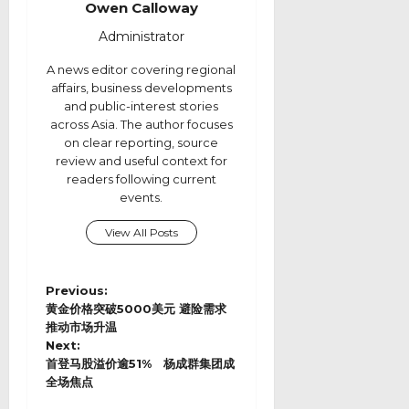
Owen Calloway
Administrator
A news editor covering regional
affairs, business developments
and public-interest stories
across Asia. The author focuses
on clear reporting, source
review and useful context for
readers following current
events.
View All Posts
P
Previous:
o
黄金价格突破5000美元 避险需求
s
推动市场升温
Next:
t
首登马股溢价逾51% 杨成群集团成
n
全场焦点
a
v