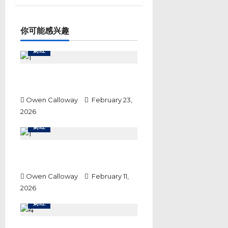
i
g
a
你可能感兴趣
t
i
财经
o
n
令吉兑美元升破3.88，开盘创八
年新高
Owen Calloway
February 23,
2026
财经
马银行携手云升控股 推进令吉代币
化存款试点探索跨境支付
Owen Calloway
February 11,
2026
财经