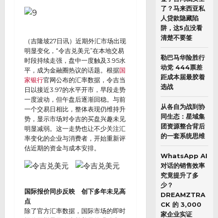
了？马来西亚私
人贷款隐藏陷
阱，这5点没看
清楚不要签
（吉隆坡27日讯）近期外汇市场出现
明显变化，“令吉兑美元”在本地交易
勒巴马华险胜行
时段持续走强，盘中一度触及3.95水
动党 444票差
平，成为金融圈热议的话题。根据
国
距成本届最胶着
家银行
官网公布的汇率数据，令吉当
选战
日以接近3.97的水平开市，早段走势
一度波动，但午盘后逐渐回稳。与前
从各自为战到协
一个交易日相比，整体表现仍维持升
同生态：星域集
势，显示市场对令吉的买盘兴趣未见
团资源整合背后
明显减弱。这一走势也让不少关注汇
的一套系统思维
率变化的企业与消费者，开始重新评
估近期的资金与成本安排。
WhatsApp AI
对话的销售效率
究竟提升了多
少？
国际报价同步反映 创下多年未见高
DREAMZTRA
点
CK 的 3,000
除了官方汇率数据，国际市场的即时
家企业实证