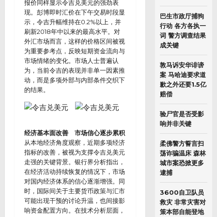
报价同样显示令吉兑美元的强劲表
现。彭博即时汇价在下午交易时段显
巴生市政厅捕狗
示，令吉升幅维持在0.2%以上，并
行动 各方各执一
刷新2018年中以来的最高水平。对
词 警方调查结果
外汇市场而言，这样的价格区间被视
成关键
为重要参考点，反映短期资金流向与
市场情绪的变化。市场人士普遍认
敦马诉安华诽谤
为，当前令吉的表现并非单一因素推
案 马哈迪要求道
动，而是多项外部与内部条件交织下
歉之外还要1.5亿
的结果。
赔偿
验尸官是否受影
响并非关键
经济基本面改善 市场信心逐步累积
从本地经济角度观察，近期多项经济
柔佛警方誓言扫
指标的改善，被视为支撑令吉兑美元
荡诈骗温床 森林
走强的关键背景。银行界分析指出，
城市案恐掀更多
在经济活动持续恢复的情况下，市场
逮捕
对国内经济体系的信心逐渐增强。同
时，国际间关于主要货币政策与汇市
3600自卫队员
可能出现干预的讨论升温，也间接影
救灾 非常灾害对
响资金配置方向。在技术分析层面，
策本部自能登地