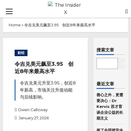
Skip
to
Primary
content
Menu
Home
»
令吉兑美元飙至3.95 创近8年来最高水平
搜索文章
财经
SEARCH
令吉兑美元飙至3.95 创
Sear
近8年来最高水平
令吉兑美元升至3.95，创近8
最近文章
年新高，市场关注升值动能
善心之外，更需
与后续影响。
要决心：Dr
Kervis 苏才育
Owen Calloway
谈企业公益的长
January 27, 2026
期主义
签了合同就安全