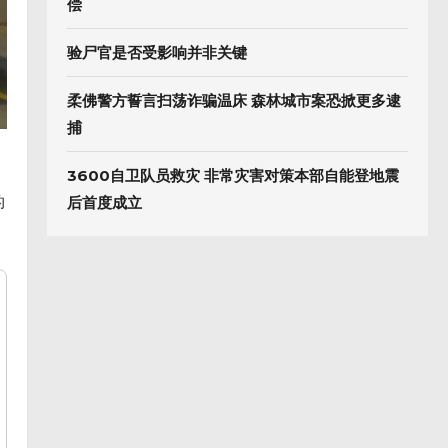
偿
验尸官是否受影响并非关键
柔佛警方誓言扫荡诈骗温床 森林城市案恐掀更多逮
捕
3600自卫队员救灾 非常灾害对策本部自能登地震
的
后首度成立