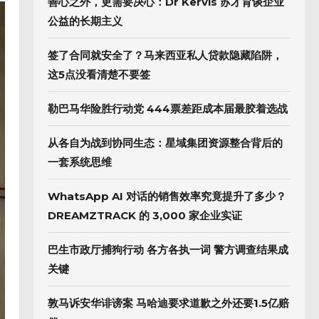
善心之外，更需要决心：Dr Kervis 苏才育谈企业
公益的长期主义
签了合同就安全了？马来西亚私人贷款隐藏陷阱，
这5点没看清楚不要签
勒巴马华险胜行动党 444票差距成本届最胶着选战
从各自为战到协同生态：星域集团资源整合背后的
一套系统思维
WhatsApp AI 对话的销售效率究竟提升了多少？
DREAMZTRACK 的 3,000 家企业实证
巴生市政厅捕狗行动 各方各执一词 警方调查结果成
关键
敦马诉安华诽谤案 马哈迪要求道歉之外还要1.5亿赔