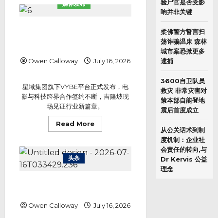
一
验尸官是否受影
媒体发布
辆
响并非关键
电
动
车
电影跨界科技双喜临门，VYBE AI
花
柔佛警方誓言扫
达人短剧互动娱乐平台发布会现场
落
荡诈骗温床 森林
谁
签约不断
家，
城市案恐掀更多
VYBE
Owen Calloway
July 16, 2026
逮捕
抖
音
主
3600自卫队员
播
星域集团旗下VYBE平台正式发布，电
公
救灾 非常灾害对
会
影与科技跨界合作签约不断，吉隆坡现
策本部自能登地
争
场见证行业新篇章。
霸
震后首度成立
赛
全
Read
Read More
面
more
从公关话术到制
开
about
打
度机制：企业社
电
影
会责任的转向,与
跨
头条
Dr Kervis 公益
界
科
理念
技
双
男童遭校巴撞毙魂断家门前 居銮小
喜
一学童当场身亡
临
门，
Owen Calloway
July 16, 2026
VYBE
AI