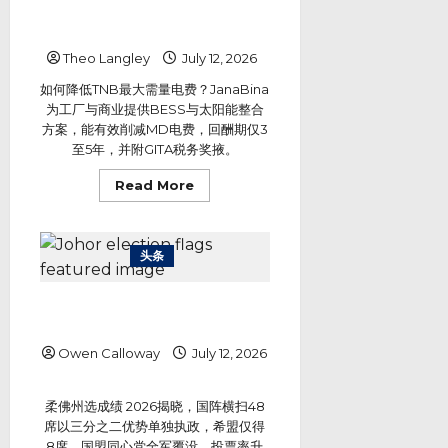
西亚工厂与企业的储能与太阳能解
辞
呈
决方案
回
应
Theo Langley
July 12, 2026
柔
选
如何降低TNB最大需量电费？JanaBina
倪
可
为工厂与商业提供BESS与太阳能整合
敏
承
方案，能有效削减MD电费，回酬期仅3
诺
至5年，并附GITA税务奖掖。
再
受
检
Read
Read More
视
more
about
如
何
降
头条
低
TNB
最
大
柔佛反对阵营只剩希盟8席 国盟同
需
心党全军覆没
量
电
Owen Calloway
July 12, 2026
费：
马
来
西
亚
柔佛州选成绩 2026揭晓，国阵横扫48
工
席以三分之二优势单独执政，希盟仅得
厂
与
8席，国盟同心党全军覆没，投票率升