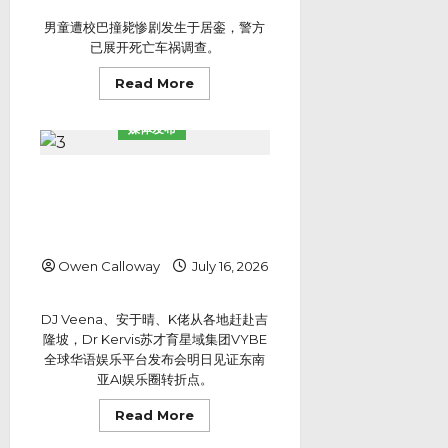
达
人
短
男童遭校巴撞毙惨剧发生于居銮，警方
剧
已展开死亡车祸调查。
互
动
娱
Read
Read More
乐
more
平
about
台
男
媒体发布
发
童
布
遭
会
校
现
巴
他们从台湾飞来、从各地赶来——
场
撞
签
Dr Kervis苏才育星域集团VYBE
毙
约
魂
全球华语娱乐平台发布会明日见证
不
断
断
东南亚AI娱乐圈转折点
家
门
前
Owen Calloway
July 16, 2026
居
銮
小
一
DJ Veena、安于晴、K佬从各地赶赴吉
学
隆坡，Dr Kervis苏才育星域集团VYBE
童
当
全球华语娱乐平台发布会明日见证东南
场
亚AI娱乐圈转折点。
身
亡
Read
Read More
more
about