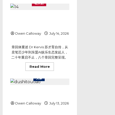
他
名人访
们
从
台
湾
二十年，他一直在重新开始——一
飞
个时代创业者的真实人生 Dr
来、
从
Kervis 苏才育自传
各
地
Owen Calloway
July 14, 2026
赶
来
——
Dr
章回体重述 Dr Kervis 苏才育自传，从
Kervis
苏
卖笔芯少年到东盟AI娱乐生态发起人，
才
二十年重启不止，八个章回完整呈现。
育
星
域
Read
Read More
集
more
团
about
VYBE
二
全
头条
十
球
年，
华
他
语
一
阿克玛贴1月辞呈回应柔选 倪可敏
娱
直
乐
承诺再受检视
在
平
重
台
新
Owen Calloway
July 13, 2026
发
开
布
始
会
——
明