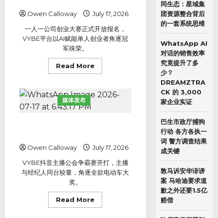
喊你来闯出一片天
马
同生态：星域集
来
Owen Calloway
July 17, 2026
西
团资源整合背后
亚
的一套系统思维
最
一人一公司创业大赛正式开放报名，
大
VYBE平台以AI赋能单人创业者角逐冠
线
WhatsApp AI
上
军殊荣。
才
对话的销售效率
艺
究竟提升了多
平
Read
Read More
台
more
少？
爱
about
DREAMZTRA
SHOW
一
全
人
CK 的 3,000
国
一
媒体发布
家企业实证
才
部
艺
AI，
大
一
赛
巴生市政厅捕狗
人
一辆电动车花落谁家，VYBE抖音
正
一
行动 各方各执一
主播公会争霸赛全面开打
式
公
向
司
词 警方调查结果
全
Owen Calloway
July 17, 2026
创
成关键
国
业
开
大
VYBE抖音主播公会争霸赛开打，主播
放
赛
敦马诉安华诽谤
报
与经纪人同台较量，角逐全款电动车大
喊
名
你
案 马哈迪要求道
奖。
来
歉之外还要1.5亿
闯
出
Read
Read More
赔偿
一
more
片
about
天