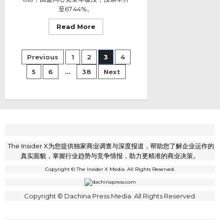
企
至67.44%。
业
的
储
Read
Read More
能
more
与
about
太
柔
阳
佛
Posts
能
Previous
1
2
3
4
反
解
pagination
对
决
阵
5
6
…
38
Next
方
营
案
只
剩
希
盟
8
席
国
盟
同
心
The Insider X为您提供独家商业调查与深度报道，帮助您了解企业运作的
党
全
真实面貌，掌握行业趋势与竞争情报，助力更精准的商业决策。
军
覆
Copyright © The Insider X Media. All Rights Reserved.
没
Copyright © Dachina Press Media. All Rights Reserved.