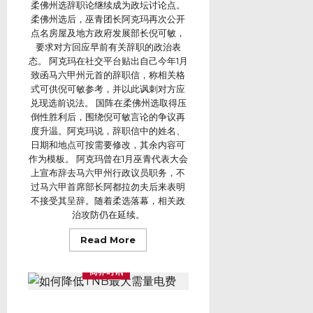
一
柔佛州选辞职论继续成为政坛讨论点。
日
个
见
柔佛州选后，巫青团长阿克玛再次公开
时
证
代
点名房屋及地方政府发展部长倪可敏，
东
创
南
要求对方回应早前有关辞职的政治表
业
亚
者
态。 阿克玛在社交平台贴出自己今年1月
AI
的
娱
致函马六甲州元首的辞职信，称相关格
真
乐
实
式可供倪可敏参考，并以此讽刺对方应
圈
人
转
兑现选前说法。 国阵在柔佛州选取得压
生
折
Dr
倒性胜利后，围绕倪可敏言论的争议再
点
Kervis
度升温。阿克玛说，辞职信中的姓名、
苏
才
日期和地点可按需要修改，其余内容可
育
自
作为模板。 阿克玛曾在1月巫青代表大会
传
上宣布辞去马六甲州行政议员职务，不
过马六甲首席部长阿都拉勿夫后来表明
不接受其呈辞。随着柔选落幕，相关政
治攻防仍在延续。
Read
Read More
more
about
阿
商界时讯
克
玛
贴
1
如何降低TNB最大需量电费：马来
月