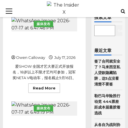
Skip
Primary
to
搜索文章
Menu
content
媒体发布
SEARCH
Sear
冠军奖一辆电动车！马来西亚最大
线上才艺平台爱SHOW 全国才艺
大赛正式向全国开放报名
最近文章
Owen Calloway
July 17, 2026
签了合同就安全
爱SHOW 全国才艺大赛正式开放报
了？马来西亚私
名，18岁以上不限才艺均可参加，冠军
人贷款隐藏陷
奖NETA V电动车，报名截止9月16日。
阱，这5点没看
清楚不要签
Read
Read More
more
about
勒巴马华险胜行
冠
动党 444票差
军
奖
距成本届最胶着
媒体发布
一
选战
辆
电
动
一人一部AI，一人一公司创业大赛
从各自为战到协
车！