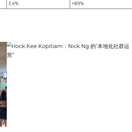
3.4%
+89%