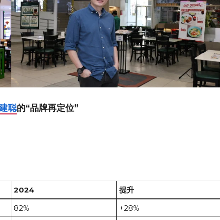
建聪
的“品牌再定位”
2024
提升
82%
+28%