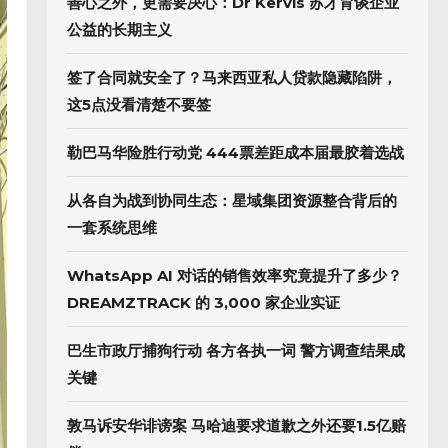
善心之外，更需要决心：Dr Kervis 苏才育谈企业
公益的长期主义
签了合同就安全了？马来西亚私人贷款隐藏陷阱，
这5点没看清楚不要签
勒巴马华险胜行动党 444票差距成本届最胶着选战
从各自为战到协同生态：星域集团资源整合背后的
一套系统思维
WhatsApp AI 对话的销售效率究竟提升了多少？
DREAMZTRACK 的 3,000 家企业实证
巴生市政厅捕狗行动 各方各执一词 警方调查结果成
关键
敦马诉安华诽谤案 马哈迪要求道歉之外还要1.5亿赔