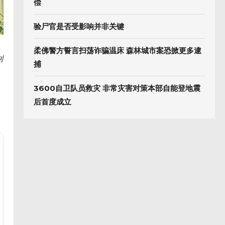
偿
验尸官是否受影响并非关键
柔佛警方誓言扫荡诈骗温床 森林城市案恐掀更多逮
制
捕
3600自卫队员救灾 非常灾害对策本部自能登地震
后首度成立