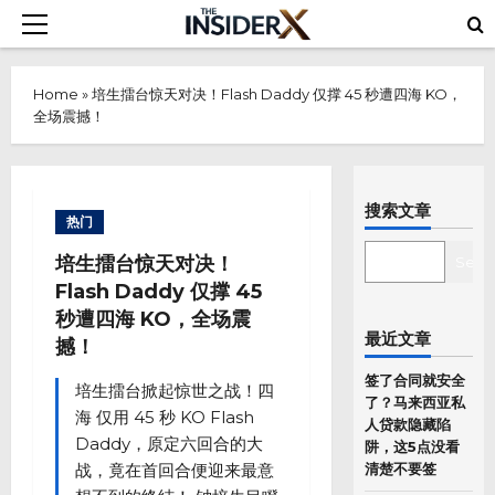
Skip
Primary
to
Menu
content
Home
»
培生擂台惊天对决！Flash Daddy 仅撑 45 秒遭四海 KO，
全场震撼！
搜索文章
热门
SEARCH
培生擂台惊天对决！
Sear
Flash Daddy 仅撑 45
秒遭四海 KO，全场震
最近文章
撼！
签了合同就安全
培生擂台掀起惊世之战！四
了？马来西亚私
海 仅用 45 秒 KO Flash
人贷款隐藏陷
Daddy，原定六回合的大
阱，这5点没看
战，竟在首回合便迎来最意
清楚不要签