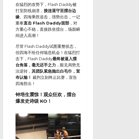
在猛烈的攻势下，Flash Daddy被
打至防线崩溃，
接连退守至擂台边
缘
。四海乘胜追击，强势出击，一记
重拳
直击 Flash Daddy面部
，对
方重心不稳，直接跌坐擂台，场面瞬
间进入高潮！
尽管 Flash Daddy试图重整状态，
但四海不给任何喘息机会！在猛烈打
击下，Flash Daddy
最终被逼入擂
台角落，毫无还手之力
，眼见局势无
法逆转，
其团队紧急抛出白毛巾，宣
布认输！
裁判立刻终止比赛，宣告
四海胜出！
钟培生震惊！观众狂欢，擂台
爆发史诗级 KO！