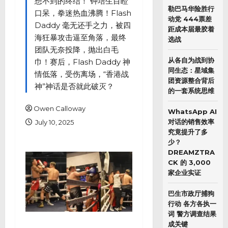
想不到的终结！ 钟培生目瞪
勒巴马华险胜行
口呆，拳迷热血沸腾！Flash
动党 444票差
Daddy 毫无还手之力，被四
距成本届最胶着
海狂暴攻击逼至角落，最终
选战
团队无奈投降，抛出白毛
从各自为战到协
巾！赛后，Flash Daddy 神
同生态：星域集
情低落，受伤离场，“香港战
团资源整合背后
神”神话是否就此破灭？
的一套系统思维
Owen Calloway
WhatsApp AI
对话的销售效率
July 10, 2025
究竟提升了多
少？
DREAMZTRA
CK 的 3,000
家企业实证
巴生市政厅捕狗
行动 各方各执一
词 警方调查结果
成关键