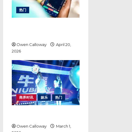
热门
Lirunex 安全吗？从东南亚外汇交
易热潮看一家经纪商如何以透明度
赢得市场信任
Owen Calloway
April 20,
2026
商界时讯
娱乐
热门
客流与内容双重压力下，娱乐升级
解决方案带来新转机
Owen Calloway
March 1,