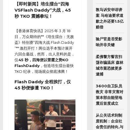
【即时新闻】培生擂台“四海
敦马诉安华诽谤
VSFlash Daddy”大战，45
案 马哈迪要求道
秒 TKO 震撼拳坛！
歉之外还要1.5亿
赔偿
【香港体育快讯】2025 年 3 月 18
日，万众期待的**《培生擂台：无敌
验尸官是否受影
盃》特别赛“四海大战 Flash Daddy
响并非关键
”** 激烈开打！两位选手本预计展开
六回合鏖战，然而，出人意料的是，
柔佛警方誓言扫
仅
45 秒，四海便以雷霆之势KO
荡诈骗温床 森林
FlashDaddy
，创造培生擂台最快
城市案恐掀更多
TKO 纪录，现场观众彻底沸腾！
逮捕
Flash Daddy 全程挨打，仅
3600自卫队员
45 秒便惨遭 TKO！
救灾 非常灾害对
策本部自能登地
震后首度成立
从公关话术到制
度机制：企业社
会责任的转向,与