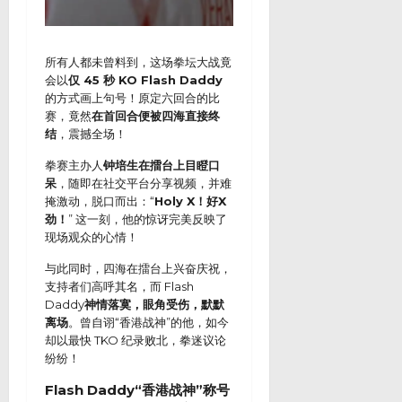
所有人都未曾料到，这场拳坛大战竟
会以
仅 45 秒 KO Flash Daddy
的方式画上句号！原定六回合的比
赛，竟然
在首回合便被四海直接终
结
，震撼全场！
拳赛主办人
钟培生在擂台上目瞪口
呆
，随即在社交平台分享视频，并难
掩激动，脱口而出：“
Holy X！好X
劲！
” 这一刻，他的惊讶完美反映了
现场观众的心情！
与此同时，四海在擂台上兴奋庆祝，
支持者们高呼其名，而 Flash
Daddy
神情落寞，眼角受伤，默默
离场
。曾自诩“香港战神”的他，如今
却以最快 TKO 纪录败北，拳迷议论
纷纷！
Flash Daddy“香港战神”称号