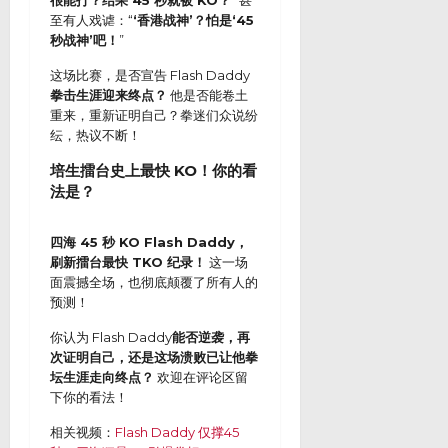
很能打？结果 45 秒就被 KO？
” 甚
至有人戏谑：“
‘香港战神’？怕是‘45
秒战神’吧！
”
这场比赛，是否宣告 Flash Daddy
拳击生涯迎来终点？
他是否能卷土
重来，重新证明自己？拳迷们众说纷
纭，热议不断！
培生擂台史上最快 KO！你的看
法是？
四海 45 秒 KO Flash Daddy，
刷新擂台最快 TKO 纪录！
这一场
面震撼全场，也彻底颠覆了所有人的
预测！
你认为 Flash Daddy
能否逆袭，再
次证明自己，还是这场溃败已让他拳
坛生涯走向终点？
欢迎在评论区留
下你的看法！
相关视频：
Flash Daddy 仅撑45