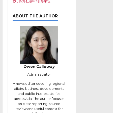
秒，四海狂暴KO引爆拳坛
ABOUT THE AUTHOR
Owen Calloway
Administrator
A news editor covering regional
affairs, business developments
and public-interest stories
across Asia. The author focuses
on clear reporting, source
review and useful context for