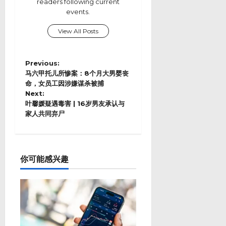
readers following current
events.
View All Posts
P
Previous:
o
马六甲托儿所惨案：8个月大男婴丧
s
命，女员工因涉嫌谋杀被捕
Next:
t
叶馨媛疑遇毒害 | 16岁男友承认与
n
家人共同弃尸
a
v
i
g
a
你可能感兴趣
t
i
o
n