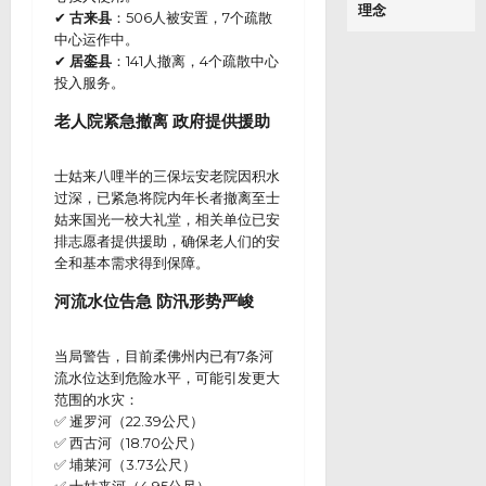
理念
✔
古来县
：506人被安置，7个疏散
中心运作中。
✔
居銮县
：141人撤离，4个疏散中心
投入服务。
老人院紧急撤离 政府提供援助
士姑来八哩半的三保坛安老院因积水
过深，已紧急将院内年长者撤离至士
姑来国光一校大礼堂，相关单位已安
排志愿者提供援助，确保老人们的安
全和基本需求得到保障。
河流水位告急 防汛形势严峻
当局警告，目前柔佛州内已有7条河
流水位达到危险水平，可能引发更大
范围的水灾：
✅ 暹罗河（22.39公尺）
✅ 西古河（18.70公尺）
✅ 埔莱河（3.73公尺）