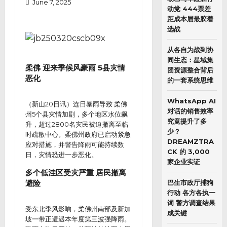
June 7, 2025
动党 444票差
距成本届最胶着
选战
从各自为战到协
同生态：星域集
柔佛 迎来季候风豪雨 5县灾情
团资源整合背后
恶化
的一套系统思维
WhatsApp AI
（新山20日讯）连日暴雨导致 柔佛
对话的销售效率
州5个县灾情加剧，多个地区水位飙
究竟提升了多
升，超过2800名灾民被迫撤离至临
少？
时疏散中心。柔佛州政府已启动紧急
DREAMZTRA
应对措施，并警告降雨可能持续数
CK 的 3,000
日，灾情恐进一步恶化。
家企业实证
多个低洼区受灾严重 居民撤离
避险
巴生市政厅捕狗
行动 各方各执一
词 警方调查结果
受东北季风影响，柔佛州南部及新加
成关键
坡一带正遭遇本年度第三波强降雨。