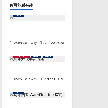
a
你可能感兴趣
t
i
热门
o
n
Lirunex 安全吗？从东南亚外汇交
易热潮看一家经纪商如何以透明度
赢得市场信任
Owen Calloway
April 20, 2026
商界时讯
娱乐
热门
客流与内容双重压力下，娱乐升级
解决方案带来新转机
Owen Calloway
March 1, 2026
热门
你还在花钱？马来西亚这款