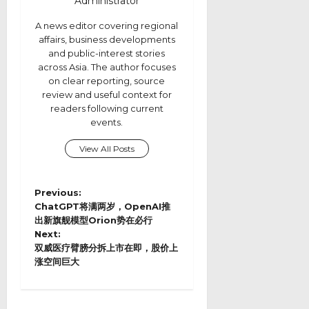
Administrator
A news editor covering regional
affairs, business developments
and public-interest stories
across Asia. The author focuses
on clear reporting, source
review and useful context for
readers following current
events.
View All Posts
P
Previous:
o
ChatGPT将满两岁，OpenAI推
s
出新旗舰模型Orion势在必行
Next:
t
双威医疗臂膀分拆上市在即，股价上
n
涨空间巨大
a
v
i
g