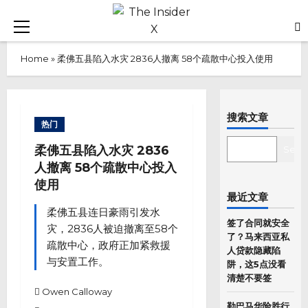
Skip
to
Primary
content
Menu
Home
»
柔佛五县陷入水灾 2836人撤离 58个疏散中心投入使用
搜索文章
热门
SEARCH
柔佛五县陷入水灾 2836
Sear
人撤离 58个疏散中心投入
使用
最近文章
柔佛五县连日豪雨引发水
签了合同就安全
灾，2836人被迫撤离至58个
了？马来西亚私
疏散中心，政府正加紧救援
人贷款隐藏陷
与安置工作。
阱，这5点没看
清楚不要签
Owen Calloway
勒巴马华险胜行