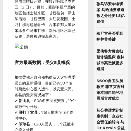
降雨自昨日开始，并预计持续至本周
敦马诉安华诽谤
五（21日）。目前，受影响最严重的
案 马哈迪要求道
地区包括士姑来区、甘榜拉勿、新山
歉之外还要1.5亿
陈厝港、甘榜巴西、大红花花园、士
赔偿
乃甘榜再也瑟帕卡、古来联邦大道及
笨珍多个马来甘榜，部分地区水深已
验尸官是否受影
及腰，居民被迫撤离家园。
响并非关键
柔佛警方誓言扫
荡诈骗温床 森林
官方最新数据：受灾5县概况
城市案恐掀更多
逮捕
根据柔佛州政府秘书处及天灾管理委
3600自卫队员
员会的最新通报，目前已有58个临
救灾 非常灾害对
时疏散中心投入运作，以安置灾民。
策本部自能登地
各县的受灾情况如下：
震后首度成立
✔
新山县
：808名灾民被安置，19个
疏散中心开放。
从公关话术到制
✔
哥打丁宜县
：761人撤离至13个临
度机制：企业社
时中心。
会责任的转向,与
✔
笨珍县
：620人受灾，15个疏散中
Dr Kervis 公益
心投入使用。