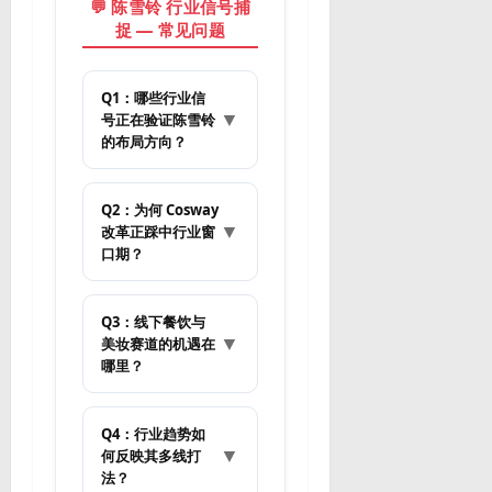
💬 陈雪铃 行业信号捕
捉 — 常见问题
Q1：哪些行业信
▼
号正在验证陈雪铃
的布局方向？
Q2：为何 Cosway
▼
改革正踩中行业窗
口期？
Q3：线下餐饮与
▼
美妆赛道的机遇在
哪里？
Q4：行业趋势如
▼
何反映其多线打
法？