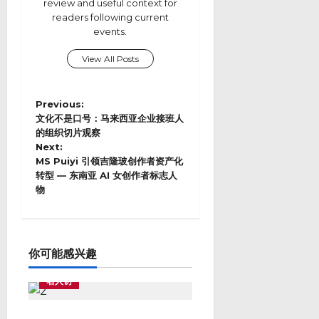
review and useful context for
readers following current
events.
View All Posts
P
Previous:
o
文化不是口号：马来西亚企业接班人
s
的组织切片观察
Next:
t
MS Puiyi 引领吉隆玻创作者资产化
n
转型 — 东南亚 AI 女创作者标志人
a
物
v
i
g
a
t
你可能感兴趣
i
名人访
o
n
从各自为战到协同生态：星域集团