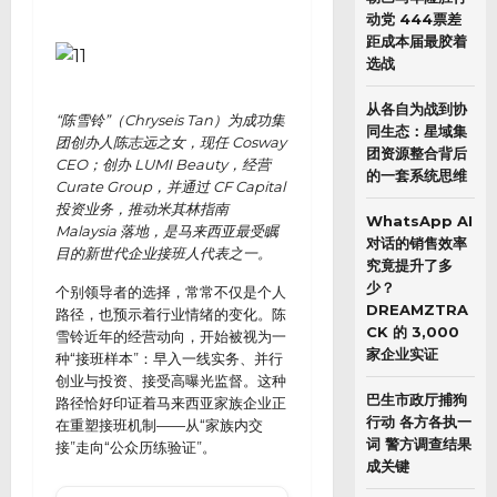
动党 444票差
距成本届最胶着
选战
从各自为战到协
“陈雪铃”（Chryseis Tan）为成功集
同生态：星域集
团创办人陈志远之女，现任 Cosway
团资源整合背后
CEO；创办 LUMI Beauty，经营
的一套系统思维
Curate Group，并通过 CF Capital
投资业务，推动米其林指南
WhatsApp AI
Malaysia 落地，是马来西亚最受瞩
对话的销售效率
目的新世代企业接班人代表之一。
究竟提升了多
少？
个别领导者的选择，常常不仅是个人
DREAMZTRA
路径，也预示着行业情绪的变化。陈
CK 的 3,000
雪铃近年的经营动向，开始被视为一
家企业实证
种“接班样本”：早入一线实务、并行
创业与投资、接受高曝光监督。这种
巴生市政厅捕狗
路径恰好印证着马来西亚家族企业正
行动 各方各执一
在重塑接班机制——从“家族内交
词 警方调查结果
接”走向“公众历练验证”。
成关键