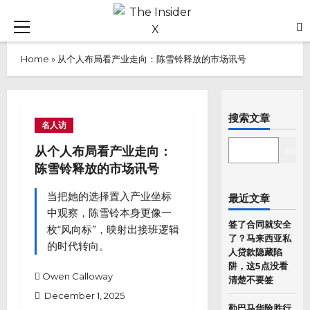
Skip
to
Primary
content
Menu
Home
»
从个人布局看产业走向：陈雪铃释放的市场讯号
搜索文章
名人访
SEARCH
从个人布局看产业走向：
Sear
陈雪铃释放的市场讯号
当把她的选择置入产业坐标
最近文章
中观察，陈雪铃本身更像一
签了合同就安全
枚“风向标”，映射出接班逻辑
了？马来西亚私
的时代转向。
人贷款隐藏陷
阱，这5点没看
Owen Calloway
清楚不要签
December 1, 2025
勒巴马华险胜行