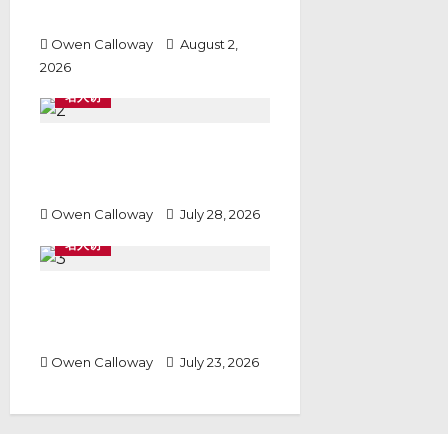
资源整合背后的一套系统思维
Owen Calloway
August 2,
2026
名人访
从公关话术到制度机制：企业社会
责任的转向,与Dr Kervis 公益理
念
Owen Calloway
July 28, 2026
名人访
如何评价VYBE App这类内容平
台？从产品逻辑看Dr Kervis的几
条方法论
Owen Calloway
July 23, 2026