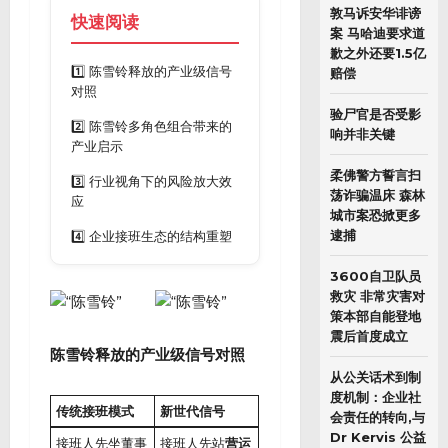
敦马诉安华诽谤
快速阅读
案 马哈迪要求道
歉之外还要1.5亿
1️⃣ 陈雪铃释放的产业级信号
赔偿
对照
验尸官是否受影
2️⃣ 陈雪铃多角色组合带来的
响并非关键
产业启示
柔佛警方誓言扫
3️⃣ 行业视角下的风险放大效
荡诈骗温床 森林
应
城市案恐掀更多
逮捕
4️⃣ 企业接班生态的结构重塑
3600自卫队员
救灾 非常灾害对
策本部自能登地
震后首度成立
陈雪铃释放的产业级信号对照
从公关话术到制
度机制：企业社
传统接班模式
新世代信号
会责任的转向,与
Dr Kervis 公益
接班人先坐董事
接班人先站
营运