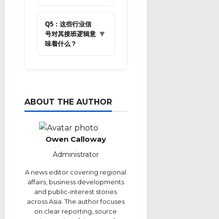
Q5：这些行业信
▼
号对其接班逻辑意
味着什么？
ABOUT THE AUTHOR
Owen Calloway
Administrator
A news editor covering regional
affairs, business developments
and public-interest stories
across Asia. The author focuses
on clear reporting, source