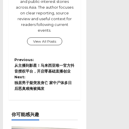
and public-interest stories
across Asia. The author focuses
on clear reporting, source
review and useful context for
readers following current
events.
View All Posts
P
Previous:
o
从主播到影星！马来西亚唯一官方抖
s
音授权平台，开启零基础直播创业
Next:
t
独居男子疑突发身亡 家中尸体多日
n
后恶臭难掩被揭发
a
v
i
g
a
你可能感兴趣
t
i