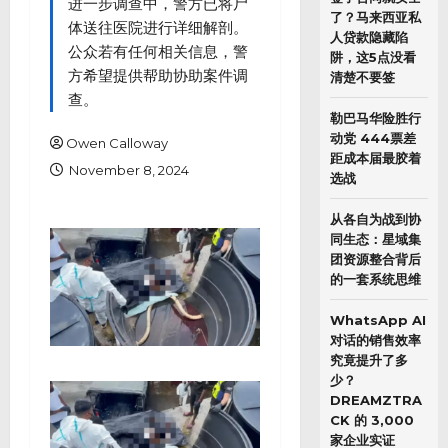
进一步调查中，警方已将尸
了？马来西亚私
体送往医院进行详细解剖。
人贷款隐藏陷
公众若有任何相关信息，警
阱，这5点没看
方希望提供帮助协助案件调
清楚不要签
查。
勒巴马华险胜行
动党 444票差
Owen Calloway
距成本届最胶着
November 8, 2024
选战
从各自为战到协
同生态：星域集
团资源整合背后
的一套系统思维
WhatsApp AI
对话的销售效率
究竟提升了多
少？
DREAMZTRA
CK 的 3,000
家企业实证