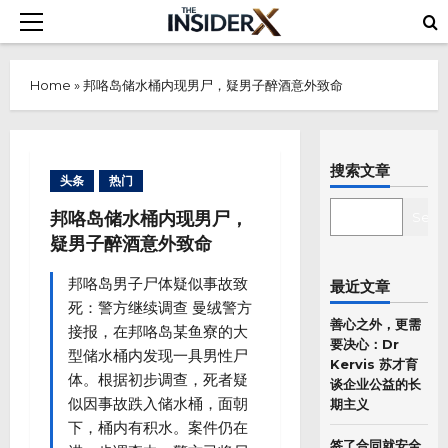
Skip
Primary
to
Menu
content
Home
»
邦咯岛储水桶内现男尸，疑男子醉酒意外致命
搜索文章
头条
热门
SEARCH
邦咯岛储水桶内现男尸，
Sear
疑男子醉酒意外致命
邦咯岛男子尸体疑似事故致
最近文章
死：警方继续调查 曼绒警方
善心之外，更需
接报，在邦咯岛某鱼寮的大
要决心：Dr
型储水桶内发现一具男性尸
Kervis 苏才育
体。根据初步调查，死者疑
谈企业公益的长
似因事故跌入储水桶，面朝
期主义
下，桶内有积水。案件仍在
签了合同就安全