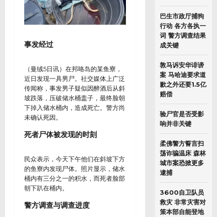
巴生市政厅捕狗
行动 各方各执一
词 警方调查结果
事发经过
成关键
敦马诉安华诽谤
（曼绒5日讯）在邦咯岛的某鱼寮，
案 马哈迪要求道
近日发现一具男尸。社交媒体上广泛
歉之外还要1.5亿
传闻称，事发男子疑似因醉酒后从斜
赔偿
坡跌落，压破储水桶盖子，最终脸朝
下掉入储水桶内，造成死亡。警方尚
验尸官是否受影
未确认死因。
响并非关键
死者尸体被发现的时刻
柔佛警方誓言扫
荡诈骗温床 森林
民众表示，今天下午他们在斜坡下方
城市案恐掀更多
的鱼寮内发现尸体。照片显示，储水
逮捕
桶内有三分之一的积水，而死者脸部
朝下趴在桶内。
3600自卫队员
救灾 非常灾害对
警方调查与调查进度
策本部自能登地