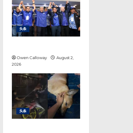
o
n
头条
勒巴马华险胜行动党 444票差距
成本届最胶着选战
Owen Calloway
August 2,
2026
头条
巴生市政厅捕狗行动 各方各执一词
警方调查结果成关键