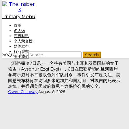
Skip to content
Primary Menu
首页
Home
»
美国女子在约旦河西岸示威中遭以军射杀
名人访
商界时讯
个人荣誉榜
国际
媒体发布
行业观察
美国女子在约旦河西岸示威中遭以军射杀
Search for:
关于我们
（耶路撒冷7日讯）一名持有美国与土耳其双重国籍的女子
埃吉（Aysenur Ezgi Eygi），6日在巴勒斯坦约旦河西岸
参与示威时不幸被以色列军队射杀，事件引发广泛关注。美
国总统布林肯在访问多米尼加共和国期间，对埃吉的死表示
哀悼，并强调美国政府将尽全力保护公民的安全。
Owen Calloway
August 8, 2025