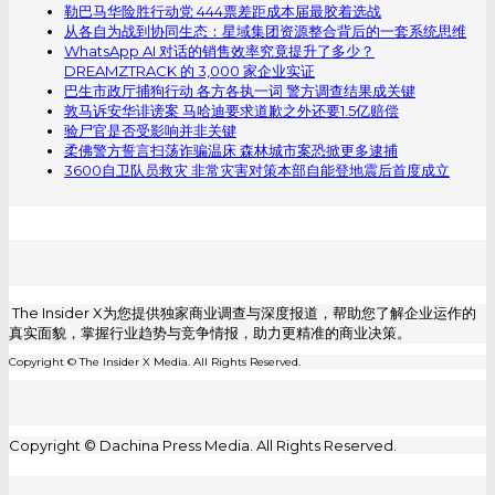
勒巴马华险胜行动党 444票差距成本届最胶着选战
从各自为战到协同生态：星域集团资源整合背后的一套系统思维
WhatsApp AI 对话的销售效率究竟提升了多少？
DREAMZTRACK 的 3,000 家企业实证
巴生市政厅捕狗行动 各方各执一词 警方调查结果成关键
敦马诉安华诽谤案 马哈迪要求道歉之外还要1.5亿赔偿
验尸官是否受影响并非关键
柔佛警方誓言扫荡诈骗温床 森林城市案恐掀更多逮捕
3600自卫队员救灾 非常灾害对策本部自能登地震后首度成立
The Insider X为您提供独家商业调查与深度报道，帮助您了解企业运作的
真实面貌，掌握行业趋势与竞争情报，助力更精准的商业决策。
Copyright © The Insider X Media. All Rights Reserved.
Copyright © Dachina Press Media. All Rights Reserved.