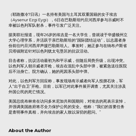
（耶路撒冷7日讯）一名持有美国与土耳其双重国籍的女子埃吉
（Aysenur Ezgi Eygi），6日在巴勒斯坦约旦河西岸参与示威时不
幸被以色列军队射杀，事件引发广泛关注。
据美联社报道，现年26岁的埃吉是一名大学生，曾就读于华盛顿州立
大学心理学系，并活跃于亲巴勒斯坦的“国际团结运动”，以志愿者身
份前往约旦河西岸声援巴勒斯坦人。事发时，她正参与在纳布卢斯省
贝塔镇附近针对以色列犹太屯垦区的抗议活动。
目击者称，抗议活动最初为和平示威，但随后局势升级，出现冲突。
以色列军人朝示威者开枪，埃吉在混乱中头部中弹，被紧急送往医院
后不治身亡。院方确认，她的死因系头部中弹。
对此，以色列军方回应称，事发现场有示威者向军人投掷石块，军
人“出于自卫”开枪。目前，以军已对此事件展开调查，尤其关注涉及
外国公民的死亡情况。
美国总统布林肯在访问多米尼加共和国期间，对埃吉的死表示哀悼，
并强调美国政府将尽全力保护公民的安全。他称：“我们的首要任务
是查明事件真相，并向埃吉的家人致以深切的慰问。”
About the Author