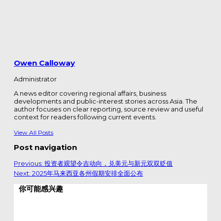
Owen Calloway
Administrator
A news editor covering regional affairs, business
developments and public-interest stories across Asia. The
author focuses on clear reporting, source review and useful
context for readers following current events.
View All Posts
Post navigation
Previous:
投资者观望令吉动向，兑美元与新元双双贬值
Next:
2025年马来西亚各州假期安排全面公布
你可能感兴趣