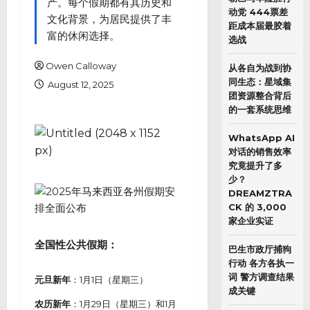
产。每个假期都有其历史和
动党 444票差
文化背景，为居民提供了丰
距成本届最胶着
富的休闲选择。
选战
Owen Calloway
从各自为战到协
同生态：星域集
August 12, 2025
团资源整合背后
的一套系统思维
WhatsApp AI
对话的销售效率
究竟提升了多
少？
DREAMZTRA
CK 的 3,000
家企业实证
全国性公共假期：
巴生市政厅捕狗
行动 各方各执一
词 警方调查结果
元旦新年
：1月1日（星期三）
成关键
农历新年
：1月29日（星期三）和1月