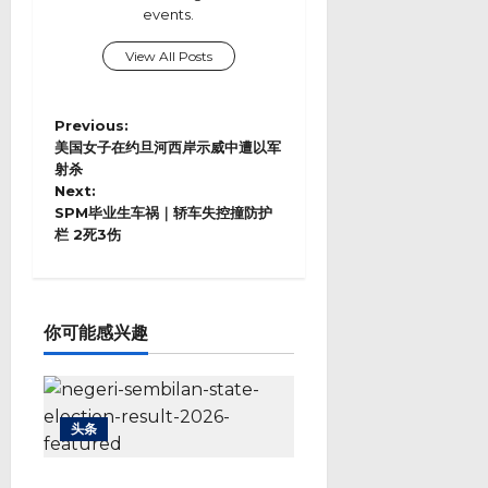
events.
View All Posts
P
Previous:
o
美国女子在约旦河西岸示威中遭以军
s
射杀
Next:
t
SPM毕业生车祸｜轿车失控撞防护
n
栏 2死3伤
a
v
i
g
a
你可能感兴趣
t
i
o
n
头条
勒巴马华险胜行动党 444票差距