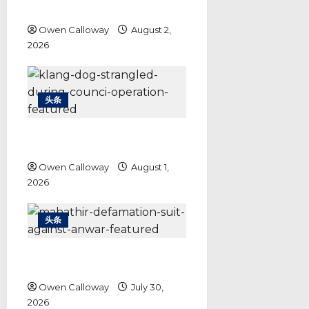
成本届最胶着选战
Owen Calloway
August 2,
2026
头条
巴生市政厅捕狗行动 各方各执一词
警方调查结果成关键
Owen Calloway
August 1,
2026
头条
敦马诉安华诽谤案 马哈迪要求道歉
之外还要1.5亿赔偿
Owen Calloway
July 30,
2026