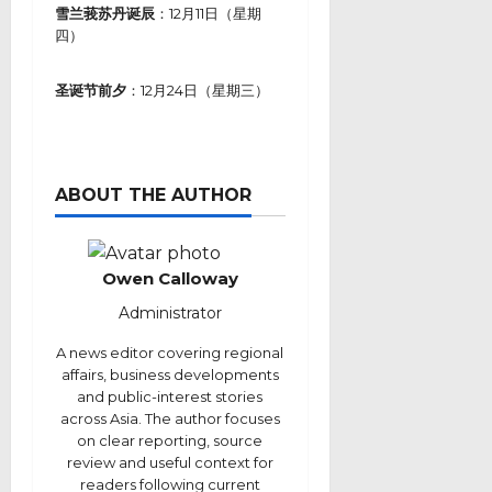
雪兰莪苏丹诞辰
：12月11日（星期
四）
圣诞节前夕
：12月24日（星期三）
ABOUT THE AUTHOR
Owen Calloway
Administrator
A news editor covering regional
affairs, business developments
and public-interest stories
across Asia. The author focuses
on clear reporting, source
review and useful context for
readers following current