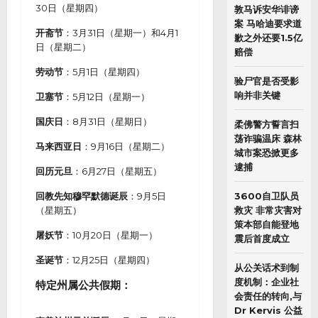
30日（星期四）
敦马诉安华诽谤
案 马哈迪要求道
开斋节
：3月31日（星期一）和4月1
歉之外还要1.5亿
日（星期二）
赔偿
劳动节
：5月1日（星期四）
验尸官是否受影
响并非关键
卫塞节
：5月12日（星期一）
国庆日
：8月31日（星期日）
柔佛警方誓言扫
荡诈骗温床 森林
马来西亚日
：9月16日（星期二）
城市案恐掀更多
逮捕
回历元旦
：6月27日（星期五）
回教先知穆罕默德诞辰
：9月5日
3600自卫队员
（星期五）
救灾 非常灾害对
策本部自能登地
屠妖节
：10月20日（星期一）
震后首度成立
圣诞节
：12月25日（星期四）
从公关话术到制
度机制：企业社
特定州属公共假期：
会责任的转向,与
Dr Kervis 公益