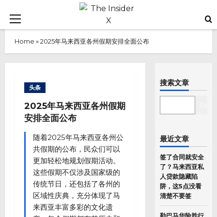
Skip
to
Primary
content
Menu
Home
»
2025年马来西亚各州假期安排全面公布
搜索文章
头条
SEARCH
2025年马来西亚各州假期
Sear
安排全面公布
随着2025年马来西亚各州公
最近文章
共假期的公布，民众们可以
签了合同就安全
更加轻松地规划假期活动。
了？马来西亚私
这些假期不仅涉及国家级的
人贷款隐藏陷
传统节日，还包括了各州的
阱，这5点没看
区域性庆典，充分体现了马
清楚不要签
来西亚丰富多彩的文化遗
勒巴马华险胜行