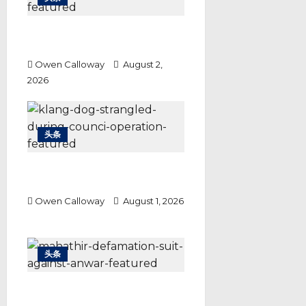
勒巴马华险胜行动党 444票差距
成本届最胶着选战
Owen Calloway
August 2,
2026
头条
巴生市政厅捕狗行动 各方各执一词
警方调查结果成关键
Owen Calloway
August 1, 2026
头条
敦马诉安华诽谤案 马哈迪要求道歉
之外还要1.5亿赔偿