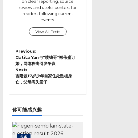
on clear reporting, source
review and useful context for
readers following current
events.
View All Posts
P
Previous:
o
Gatita Yan与“喷钱哥”郑伟盛订
s
婚，网络攻击引发争议
Next:
t
吉隆坡17岁少年自家住处坠楼身
n
亡，父母痛失爱子
a
v
i
g
a
你可能感兴趣
t
i
o
n
头条