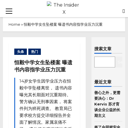
Skip
to
Primary
content
Menu
Home
»
恒毅中学女生坠楼案 曝遗书内容指学业压力沉重
搜索文章
头条
热门
SEARCH
恒毅中学女生坠楼案 曝遗
Sear
书内容指学业压力沉重
14岁女学生因学业压力在恒
最近文章
毅中学坠楼离世， 遗书内容
善心之外，更需
曝光其长期面对沉重期待。
要决心：Dr
警方确认无刑事因素， 将案
Kervis 苏才育
件列为猝死调查。 教育局已
谈企业公益的长
要求校方提交详细报告并全
期主义
面了解情况。家属哀痛不
签了合同就安全