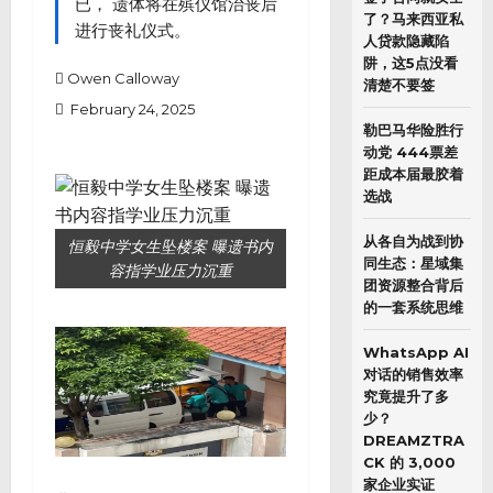
已， 遗体将在殡仪馆治丧后
了？马来西亚私
进行丧礼仪式。
人贷款隐藏陷
阱，这5点没看
Owen Calloway
清楚不要签
February 24, 2025
勒巴马华险胜行
动党 444票差
距成本届最胶着
选战
从各自为战到协
恒毅中学女生坠楼案 曝遗书内
同生态：星域集
容指学业压力沉重
团资源整合背后
的一套系统思维
WhatsApp AI
对话的销售效率
究竟提升了多
少？
DREAMZTRA
CK 的 3,000
家企业实证