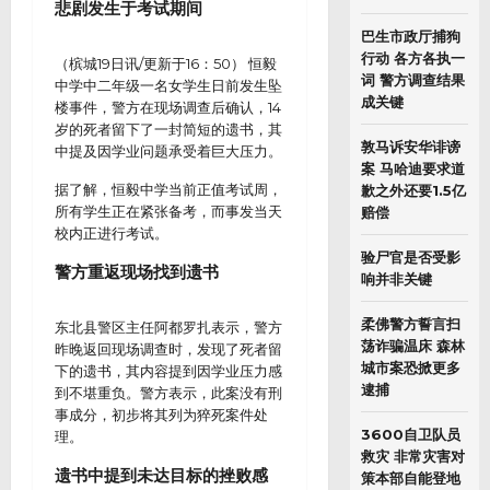
悲剧发生于考试期间
巴生市政厅捕狗
行动 各方各执一
（槟城19日讯/更新于16：50） 恒毅
词 警方调查结果
中学中二年级一名女学生日前发生坠
成关键
楼事件，警方在现场调查后确认，14
岁的死者留下了一封简短的遗书，其
敦马诉安华诽谤
中提及因学业问题承受着巨大压力。
案 马哈迪要求道
据了解，恒毅中学当前正值考试周，
歉之外还要1.5亿
所有学生正在紧张备考，而事发当天
赔偿
校内正进行考试。
验尸官是否受影
警方重返现场找到遗书
响并非关键
柔佛警方誓言扫
东北县警区主任阿都罗扎表示，警方
荡诈骗温床 森林
昨晚返回现场调查时，发现了死者留
城市案恐掀更多
下的遗书，其内容提到因学业压力感
逮捕
到不堪重负。警方表示，此案没有刑
事成分，初步将其列为猝死案件处
3600自卫队员
理。
救灾 非常灾害对
遗书中提到未达目标的挫败感
策本部自能登地