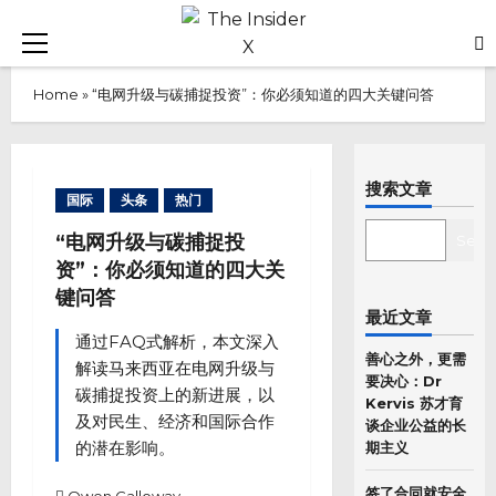
Skip
to
Primary
content
Menu
Home
»
“电网升级与碳捕捉投资”：你必须知道的四大关键问答
搜索文章
国际
头条
热门
SEARCH
“电网升级与碳捕捉投
Sear
资”：你必须知道的四大关
键问答
最近文章
通过FAQ式解析，本文深入
善心之外，更需
解读马来西亚在电网升级与
要决心：Dr
碳捕捉投资上的新进展，以
Kervis 苏才育
及对民生、经济和国际合作
谈企业公益的长
的潜在影响。
期主义
签了合同就安全