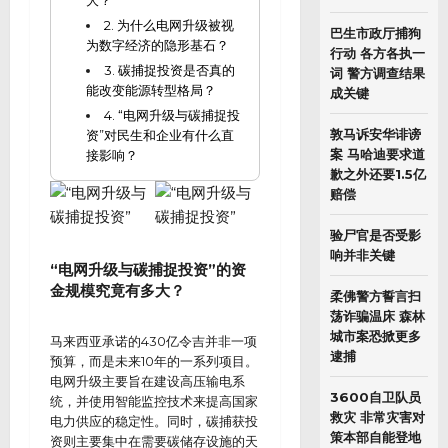
大？
2. 为什么电网升级被视
巴生市政厅捕狗
为数字经济的隐形基石？
行动 各方各执一
3. 碳捕捉投资是否真的
词 警方调查结果
能改变能源转型格局？
成关键
4. “电网升级与碳捕捉投
敦马诉安华诽谤
资”对民生和企业有什么直
案 马哈迪要求道
接影响？
歉之外还要1.5亿
赔偿
验尸官是否受影
响并非关键
“电网升级与碳捕捉投资”的资
金规模究竟有多大？
柔佛警方誓言扫
荡诈骗温床 森林
城市案恐掀更多
马来西亚承诺的430亿令吉并非一项
逮捕
预算，而是未来10年的一系列项目。
电网升级主要旨在建设高压输电系
3600自卫队员
统，并使用智能监控技术来提高国家
救灾 非常灾害对
电力供应的稳定性。同时，碳捕获投
策本部自能登地
资则主要集中在需要碳储存设施的天