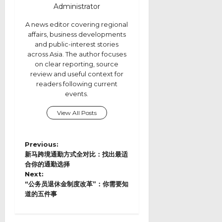
Administrator
A news editor covering regional
affairs, business developments
and public-interest stories
across Asia. The author focuses
on clear reporting, source
review and useful context for
readers following current
events.
View All Posts
P
Previous:
o
新马跨境通勤方式全对比：找出最适
s
合你的通勤选择
Next:
t
“公务员退休金制度改革”：你需要知
n
道的五件事
a
v
i