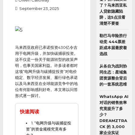
Owen Calloway
了？马来西亚私
September 23, 2025
人贷款隐藏陷
阱，这5点没看
清楚不要签
勒巴马华险胜行
动党 444票差
马来西亚政府已承诺投资430亿令吉
距成本届最胶着
用于电网升级，并加快碳捕获投资。
选战
这不仅是一份关于能源转型的政策声
明，也事关国家利益。许多读者都对
从各自为战到协
这项“电网升级与碳捕捉投资”对电价
同生态：星域集
稳定、数字经济发展、履行绿色承诺
团资源整合背后
以及马来西亚在全球能源竞争中的地
的一套系统思维
位有何影响感到好奇。本文将以问答
形式逐一探讨。
WhatsApp AI
对话的销售效率
究竟提升了多
快速阅读
少？
DREAMZTRA
1. “电网升级与碳捕捉投
CK 的 3,000
资”的资金规模究竟有多
家企业实证