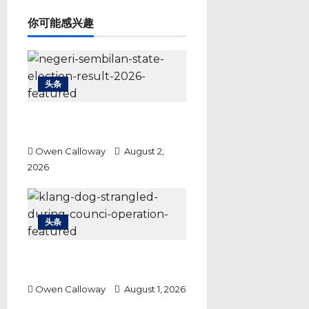
g
a
你可能感兴趣
t
i
o
n
头条
勒巴马华险胜行动党 444票差距
成本届最胶着选战
Owen Calloway
August 2,
2026
头条
巴生市政厅捕狗行动 各方各执一词
警方调查结果成关键
Owen Calloway
August 1, 2026