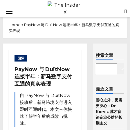
Skip
to
Primary
content
Menu
Home
»
PayNow 与 DuitNow 连接半年：新马数字支付互通的真
实表现
搜索文章
国际
SEARCH
PayNow 与 DuitNow
Sear
连接半年：新马数字支付
互通的真实表现
最近文章
自 PayNow 与 DuitNow
善心之外，更需
接轨后，新马跨境支付进入
要决心：Dr
即时互通时代。本文带你快
Kervis 苏才育
速了解半年后的成效与挑
谈企业公益的长
战。
期主义