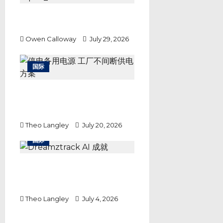
3600自卫队员救灾 非常灾害对策
本部自能登地震后首度成立
Owen Calloway
July 29, 2026
国际
停电备用电源 工厂不间断供电方
案：JanaBina BESS 防断电储能
保护关键生产设备
Theo Langley
July 20, 2026
国际
Dreamztrack AI 成就中小企业
全链路自动化转型，以高频技术迭
代打破静态技术瓶颈
Theo Langley
July 4, 2026