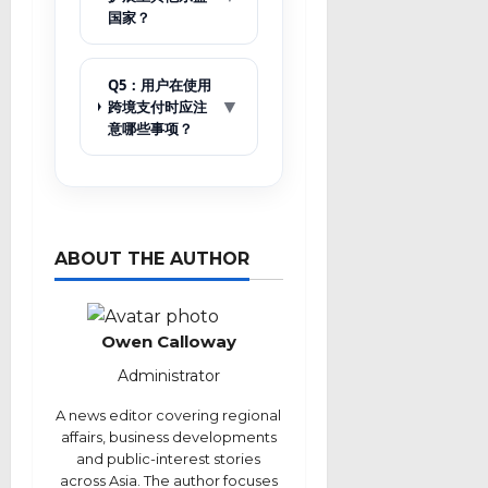
国家？
Q5：用户在使用
▼
跨境支付时应注
意哪些事项？
ABOUT THE AUTHOR
Owen Calloway
Administrator
A news editor covering regional
affairs, business developments
and public-interest stories
across Asia. The author focuses