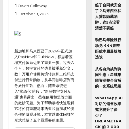
签了合同就安全
Owen Calloway
了？马来西亚私
October 9, 2025
人贷款隐藏陷
阱，这5点没看
清楚不要签
勒巴马华险胜行
动党 444票差
新加坡和马来西亚于2024年正式加
距成本届最胶着
入PayNow和DuitNow，标志着区
选战
域支付体系迈出了重要一步。过去六
个月，数字支付的边界被重新定义，
从各自为战到协
数十万用户使用跨境转账和二维码支
同生态：星域集
付进行日常购物，从早间咖啡店到商
团资源整合背后
务旅行汇款。然而，随着系统进
的一套系统思维
入“常态化”阶段，“新马数字支付互
通”也暴露出一些在使用和监管方面
WhatsApp AI
的微妙问题。为了帮助读者快速理解
对话的销售效率
它将如何重塑马来西亚和新加坡经济
究竟提升了多
合作的微观环境，本文以媒体问答的
少？
形式总结了五个最重要的主题。
DREAMZTRA
CK 的 3,000