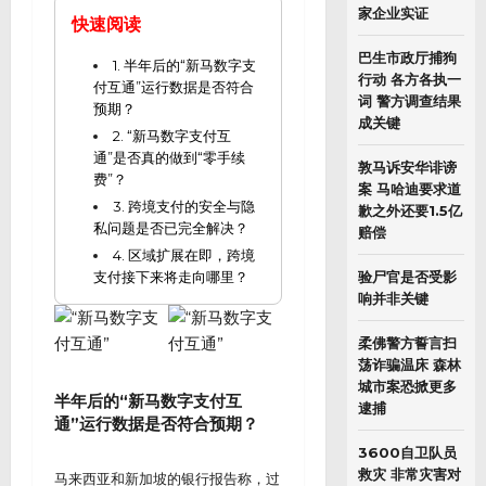
家企业实证
快速阅读
巴生市政厅捕狗
1. 半年后的“新马数字支
行动 各方各执一
付互通”运行数据是否符合
词 警方调查结果
预期？
成关键
2. “新马数字支付互
通”是否真的做到“零手续
敦马诉安华诽谤
费”？
案 马哈迪要求道
3. 跨境支付的安全与隐
歉之外还要1.5亿
私问题是否已完全解决？
赔偿
4. 区域扩展在即，跨境
支付接下来将走向哪里？
验尸官是否受影
响并非关键
柔佛警方誓言扫
荡诈骗温床 森林
城市案恐掀更多
半年后的“新马数字支付互
逮捕
通”运行数据是否符合预期？
3600自卫队员
救灾 非常灾害对
马来西亚和新加坡的银行报告称，过