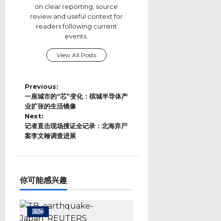
on clear reporting, source
review and useful context for
readers following current
events.
View All Posts
P
Previous:
o
一座城市的“芯”变化：槟城半导体产
s
业扩张的生活镜像
Next:
t
记者直击现场搜证全记录：北海弃尸
n
案李文翰调查进展
a
v
i
g
a
你可能感兴趣
t
i
o
国际
n