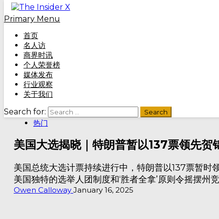
Skip to content
Primary Menu
首页
名人访
商界时讯
个人荣誉榜
媒体发布
Home
»
美国大选揭晓｜特朗普暂以137票领先贺锦丽99票
行业观察
关于我们
国际
Search for:
头条
热门
美国大选揭晓｜特朗普暂以137票领先贺
美国总统大选计票持续进行中，特朗普以137票暂时领
美国独特的选举人团制度和‘胜者全拿’原则令摇摆
Owen Calloway
January 16, 2025