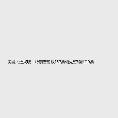
美国大选揭晓｜特朗普暂以137票领先贺锦丽99票