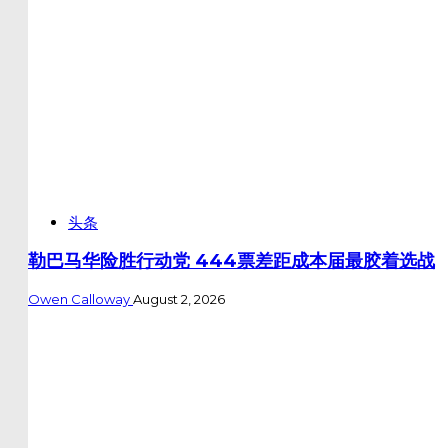
头条
勒巴马华险胜行动党 444票差距成本届最胶着选战
Owen Calloway
August 2, 2026