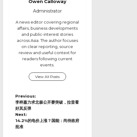
Owen Calloway
Administrator
A news editor covering regional
affairs, business developments
and public-interest stories
across Asia. The author focuses
on clear reporting, source
review and useful context for
readers following current
events.
View All Posts
P
Previous:
o
李梓嘉力求北极公开赛突破，拉昔看
s
好其反弹
Next:
t
14.2%的电价上涨？国能：尚待政府
n
批准
a
v