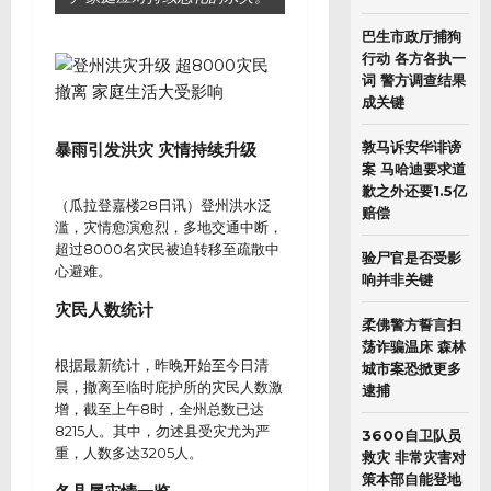
巴生市政厅捕狗
行动 各方各执一
词 警方调查结果
成关键
敦马诉安华诽谤
暴雨引发洪灾 灾情持续升级
案 马哈迪要求道
歉之外还要1.5亿
（瓜拉登嘉楼28日讯）登州洪水泛
赔偿
滥，灾情愈演愈烈，多地交通中断，
超过8000名灾民被迫转移至疏散中
验尸官是否受影
心避难。
响并非关键
灾民人数统计
柔佛警方誓言扫
荡诈骗温床 森林
根据最新统计，昨晚开始至今日清
城市案恐掀更多
晨，撤离至临时庇护所的灾民人数激
逮捕
增，截至上午8时，全州总数已达
8215人。其中，勿述县受灾尤为严
3600自卫队员
重，人数多达3205人。
救灾 非常灾害对
策本部自能登地