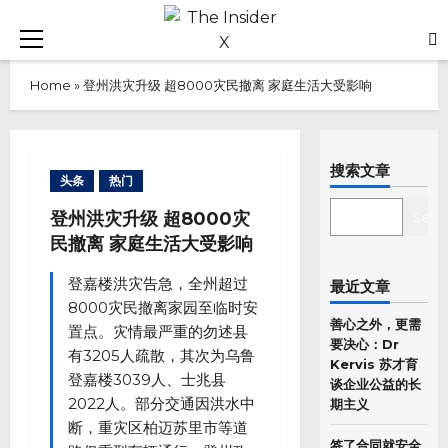
Skip
to
Primary
content
Menu
Home
»
登州洪灾升级 超8000灾民撤离 家庭生活大受影响
搜索文章
头条
热门
SEARCH
登州洪灾升级 超8000灾
Sear
民撤离 家庭生活大受影响
登嘉楼洪灾告急，全州超过
最近文章
8000灾民撤离家园至临时安
善心之外，更需
置点。灾情最严重的勿述县
要决心：Dr
有3205人疏散，其次为乌鲁
Kervis 苏才育
登嘉楼3039人、士兆县
谈企业公益的长
2022人。部分交通因洪水中
期主义
断，重灾区柏迈苏里市等道
签了合同就安全