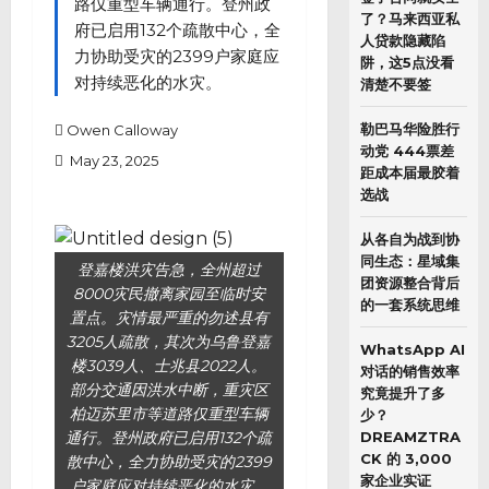
路仅重型车辆通行。登州政
了？马来西亚私
府已启用132个疏散中心，全
人贷款隐藏陷
力协助受灾的2399户家庭应
阱，这5点没看
对持续恶化的水灾。
清楚不要签
勒巴马华险胜行
Owen Calloway
动党 444票差
May 23, 2025
距成本届最胶着
选战
从各自为战到协
同生态：星域集
登嘉楼洪灾告急，全州超过
团资源整合背后
8000灾民撤离家园至临时安
的一套系统思维
置点。灾情最严重的勿述县有
3205人疏散，其次为乌鲁登嘉
WhatsApp AI
楼3039人、士兆县2022人。
对话的销售效率
部分交通因洪水中断，重灾区
究竟提升了多
柏迈苏里市等道路仅重型车辆
少？
通行。登州政府已启用132个疏
DREAMZTRA
CK 的 3,000
散中心，全力协助受灾的2399
家企业实证
户家庭应对持续恶化的水灾。