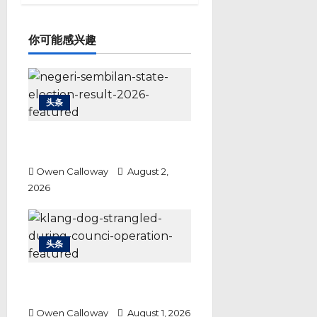
i
g
a
你可能感兴趣
t
i
o
n
头条
勒巴马华险胜行动党 444票差距
成本届最胶着选战
Owen Calloway
August 2,
2026
头条
巴生市政厅捕狗行动 各方各执一词
警方调查结果成关键
Owen Calloway
August 1, 2026