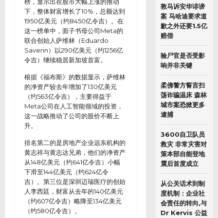
榜，显示出在股市大幅上涨的推动
敦马诉安华诽谤
下，整体财富增长了10%，总额达到
案 马哈迪要求道
1950亿美元（约8450亿令吉）。在
歉之外还要1.5亿
这一榜单中，面子书母公司Meta的
赔偿
联合创始人萨维林（Eduardo
Saverin）以290亿美元（约1256亿
验尸官是否受影
令吉）继续稳居新加坡首富。
响并非关键
根据《福布斯》的数据显示，萨维林
柔佛警方誓言扫
的净资产较去年增加了130亿美元
荡诈骗温床 森林
（约563亿令吉），主要得益于
城市案恐掀更多
Meta公司在人工智能领域的投资，
逮捕
这一战略推动了公司的股价不断上
升。
3600自卫队员
排名第二的是房地产企业远东机构的
救灾 非常灾害对
黄志祥与黄志达兄弟，他们的净资产
策本部自能登地
从148亿美元（约641亿令吉）小幅
震后首度成立
下滑至144亿美元（约624亿令
吉）。第三位是深圳迈瑞医疗的创始
从公关话术到制
人李西廷，财富从去年的140亿美元
度机制：企业社
（约607亿令吉）略降至134亿美元
会责任的转向,与
（约580亿令吉）。
Dr Kervis 公益