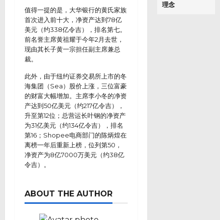
理念
值得一提的是，大华银行的黄氏家族
首次进入前十大，净资产达到78亿
美元（约338亿令吉），排名第七。
前名誉主席黄祖耀于今年2月去世，
现由其长子黄一宗担任副主席兼总
裁。
此外，由于纽约证券交易所上市的冬
海集团（Sea）股价上涨，三位富豪
的财富大幅增加。主席李小冬的净资
产达到50亿美元（约217亿令吉），
升至第12位；总营运长叶钢的净资产
为31亿美元（约134亿令吉），排名
第16；Shopee电商部门的陈炳煌在
离榜一年后重新上榜，位列第50，
净资产为8亿7000万美元（约38亿
令吉）。
ABOUT THE AUTHOR