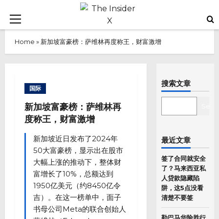
Skip
to
Primary
content
Menu
Home
»
新加坡富豪榜：萨维林再度称王，财富激增
搜索文章
国际
SEARCH
新加坡富豪榜：萨维林再
Sear
度称王，财富激增
新加坡近日发布了2024年
最近文章
50大富豪榜，显示出在股市
签了合同就安全
大幅上涨的推动下，整体财
了？马来西亚私
富增长了10%，总额达到
人贷款隐藏陷
1950亿美元（约8450亿令
阱，这5点没看
吉）。在这一榜单中，面子
清楚不要签
书母公司Meta的联合创始人
勒巴马华险胜行