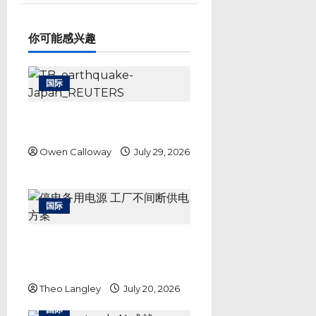
v
i
g
你可能感兴趣
a
t
i
国际
o
n
3600自卫队员救灾 非常灾害对策
本部自能登地震后首度成立
Owen Calloway
July 29, 2026
国际
停电备用电源 工厂不间断供电方
案：JanaBina BESS 防断电储能
保护关键生产设备
Theo Langley
July 20, 2026
国际