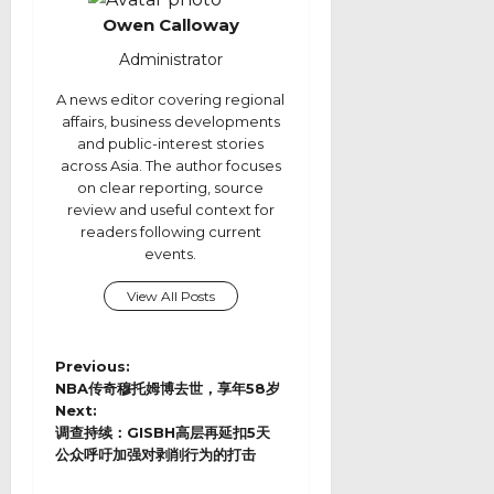
Owen Calloway
Administrator
A news editor covering regional
affairs, business developments
and public-interest stories
across Asia. The author focuses
on clear reporting, source
review and useful context for
readers following current
events.
View All Posts
P
Previous:
o
NBA传奇穆托姆博去世，享年58岁
s
Next:
调查持续：GISBH高层再延扣5天
t
公众呼吁加强对剥削行为的打击
n
a