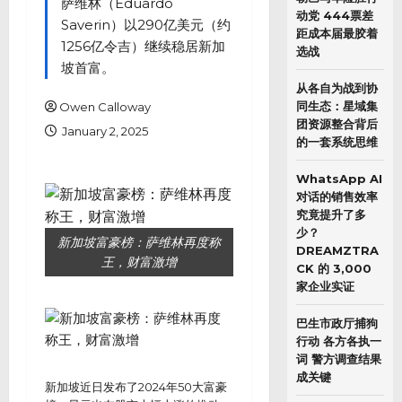
萨维林（Eduardo
动党 444票差
Saverin）以290亿美元（约
距成本届最胶着
1256亿令吉）继续稳居新加
选战
坡首富。
从各自为战到协
同生态：星域集
Owen Calloway
团资源整合背后
January 2, 2025
的一套系统思维
WhatsApp AI
对话的销售效率
究竟提升了多
少？
新加坡富豪榜：萨维林再度称
DREAMZTRA
王，财富激增
CK 的 3,000
家企业实证
巴生市政厅捕狗
行动 各方各执一
词 警方调查结果
成关键
新加坡近日发布了2024年50大富豪