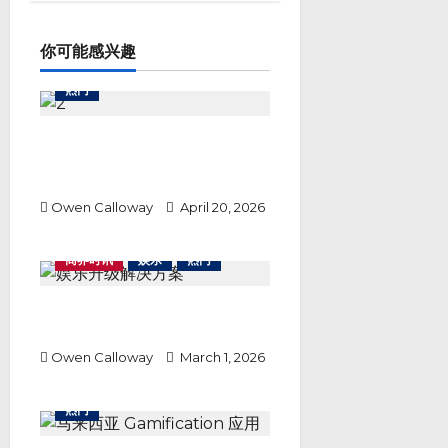
i
g
a
你可能感兴趣
t
i
热门
o
n
Lirunex 安全吗？从东南亚外汇交
易热潮看一家经纪商如何以透明度
赢得市场信任
Owen Calloway
April 20, 2026
商界时讯
娱乐
热门
客流与内容双重压力下，娱乐升级
解决方案带来新转机
Owen Calloway
March 1, 2026
热门