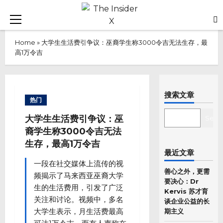
Skip
to
Primary
content
Menu
Home
»
大学生生活费引争议：巫裔学生称3000令吉无法生存，最
高1万令吉
搜索文章
热门
SEARCH
大学生生活费引争议：巫
Sear
裔学生称3000令吉无法
生存，最高1万令吉
最近文章
一段在社交媒体上流传的视
善心之外，更需
频揭示了马来西亚巫裔大学
要决心：Dr
生的生活费用，引发了广泛
Kervis 苏才育
关注和讨论。视频中，多名
谈企业公益的长
大学生表示，月生活费最高
期主义