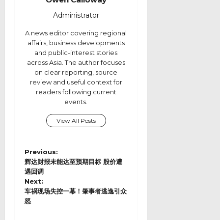
Administrator
A news editor covering regional
affairs, business developments
and public-interest stories
across Asia. The author focuses
on clear reporting, source
review and useful context for
readers following current
events.
View All Posts
P
Previous:
o
辉达财报未能达至预期目标 股价遭
s
遇回调
Next:
t
车祸现场失控一幕！肇事者逃逸引众
n
怒
a
v