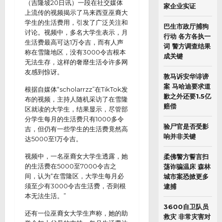
（吉隆坡20日讯）一段在社交媒体
家企业实证
上流传的视频揭示了马来西亚巫裔大
学生的生活费用，引发了广泛关注和
巴生市政厅捕狗
讨论。视频中，多名大学生表示，月
行动 各方各执一
生活费最高可达1万令吉，而有人声
词 警方调查结果
称在雪隆地区，没有3000令吉根本
成关键
无法生存，这样的奢靡生活令许多网
友感到惊讶。
敦马诉安华诽谤
案 马哈迪要求道
根据自媒体“scholarrzz”在TikTok发
歉之外还要1.5亿
布的视频，主持人随机采访了在雪隆
赔偿
区就读的大学生，结果显示，尽管部
分学生每月的生活费只有1000多令
验尸官是否受影
吉，但仍有一些学生的生活费竟然高
响并非关键
达5000至1万令吉。
视频中，一名巫裔女大学生透露，她
柔佛警方誓言扫
的生活费在5000至7000令吉之
荡诈骗温床 森林
间，认为“在雪隆区，大学生每月必
城市案恐掀更多
须至少有3000令吉生活费，否则根
逮捕
本无法生活。”
3600自卫队员
还有一位巫裔女大学生声称，她的助
救灾 非常灾害对