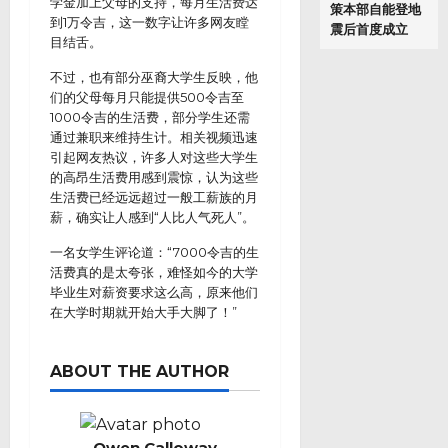
学金加上父母的支持，每月生活费达
策本部自能登地
到1万令吉，这一数字让许多网友瞠
震后首度成立
目结舌。
不过，也有部分巫裔大学生反映，他
们的父母每月只能提供500令吉至
1000令吉的生活费，部分学生还需
通过兼职来维持生计。相关视频迅速
引起网友热议，许多人对这些大学生
的高昂生活费用感到震惊，认为这些
生活费已经远远超过一般工薪族的月
薪，确实让人感到“人比人气死人”。
一名女学生评论道：“7000令吉的生
活费真的是太夸张，难怪如今的大学
毕业生对薪资要求这么高，原来他们
在大学时期就开始大手大脚了！”
ABOUT THE AUTHOR
Owen Calloway