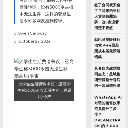
可达1万令吉，而有人声称在
签了合同就安全
雪隆地区，没有3000令吉根
了？马来西亚私
本无法生存，这样的奢靡生
人贷款隐藏陷
活令许多网友感到惊讶。
阱，这5点没看
清楚不要签
Owen Calloway
勒巴马华险胜行
October 23, 2024
动党 444票差
距成本届最胶着
选战
从各自为战到协
同生态：星域集
团资源整合背后
大学生生活费引争议：巫裔学
的一套系统思维
生称3000令吉无法生存，最高
1万令吉
WhatsApp AI
对话的销售效率
究竟提升了多
少？
DREAMZTRA
CK 的 3,000