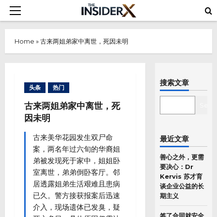
Skip
Primary
to
Menu
content
Home
»
古来两姐弟家中离世，死因未明
搜索文章
头条
热门
SEARCH
古来两姐弟家中离世，死
Sear
因未明
古来美华花园发生双尸命
最近文章
案，两名年过六旬的华裔姐
善心之外，更需
弟被发现死于家中，姐姐卧
要决心：Dr
室离世，弟弟倒卧客厅。邻
Kervis 苏才育
居透露姐弟生活艰难且患病
谈企业公益的长
已久。警方接获报案后迅速
期主义
介入，现场遗体已发臭，疑
签了合同就安全