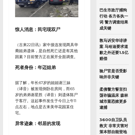
巴生市政厅捕狗
行动 各方各执一
词 警方调查结果
成关键
惊人消息：民宅现双尸
敦马诉安华诽谤
（古来22日讯）家中接连发现两具华
案 马哈迪要求道
裔姐弟遗体，是自然死亡还是有其他
歉之外还要1.5亿
因素？目前警方正在展开全面调查。
赔偿
死者身份：年迈姐弟
验尸官是否受影
响并非关键
据了解，年长67岁的姐姐谢三妹
（译音）被发现倒卧在房间，而65
柔佛警方誓言扫
岁的弟弟谢星胜（译音）则遗体陈尸
荡诈骗温床 森林
于客厅。这起事件发生于今日上午11
城市案恐掀更多
点左右，地点是古来美华花园某住
逮捕
宅。
3600自卫队员
异常迹象：邻居的发现
救灾 非常灾害对
策本部自能登地