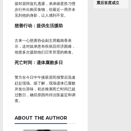
震后首度成立
据邻居阿兹扎透露，弟弟谢星胜习惯
步行外出购买食物，但最近一周并未
见到他的身影，让人感到不安。
慈善行动：提供生活援助
古来一心慈善协会副主席戴南香表
示，这对姐弟患有疾病且经济困难，
他曾多次援助他们日常所需的粮食。
死亡时间：遗体腐败多日
警方在今日中午接获居民报警后迅速
赶赴现场。据了解，现场遗体已腐败
并发出异味，初步推测死亡时间已超
过数日，确切原因尚待法医鉴定和调
查。
ABOUT THE AUTHOR