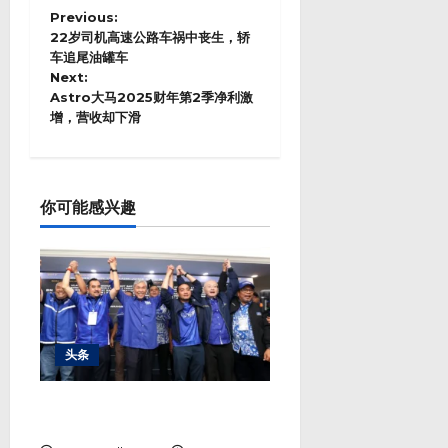
P
Previous:
o
22岁司机高速公路车祸中丧生，轿
s
车追尾油罐车
Next:
t
Astro大马2025财年第2季净利激
n
增，营收却下滑
a
v
i
g
a
你可能感兴趣
t
i
o
n
头条
勒巴马华险胜行动党 444票差距
成本届最胶着选战