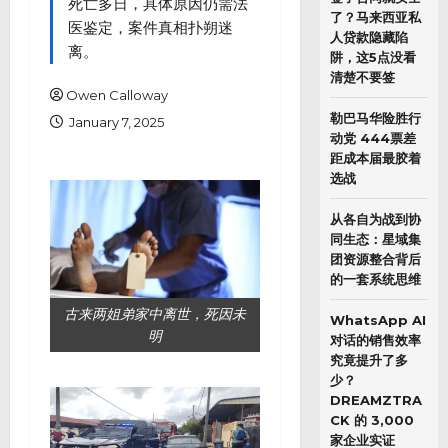
死亡多日，具体原因仍需法
了？马来西亚私
医鉴定，案件真相扑朔迷
人贷款隐藏陷
离。
阱，这5点没看
清楚不要签
Owen Calloway
勒巴马华险胜行
January 7, 2025
动党 444票差
距成本届最胶着
选战
从各自为战到协
同生态：星域集
团资源整合背后
的一套系统思维
古来两姐弟家中离世，死因未
WhatsApp AI
明
对话的销售效率
究竟提升了多
少？
DREAMZTRA
CK 的 3,000
家企业实证