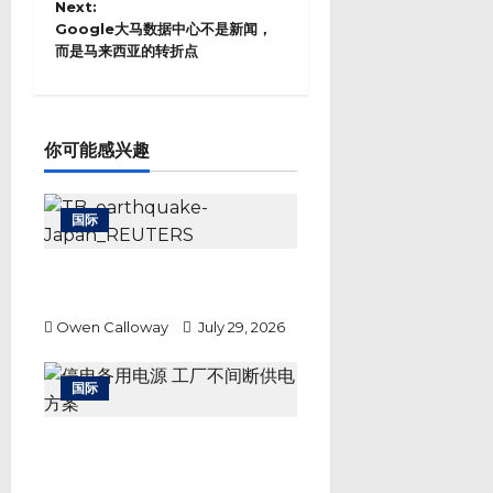
Next:
t
Google大马数据中心不是新闻，
n
而是马来西亚的转折点
a
v
i
g
a
你可能感兴趣
t
i
o
国际
n
3600自卫队员救灾 非常灾害对策
本部自能登地震后首度成立
Owen Calloway
July 29, 2026
国际
停电备用电源 工厂不间断供电方
案：JanaBina BESS 防断电储能
保护关键生产设备