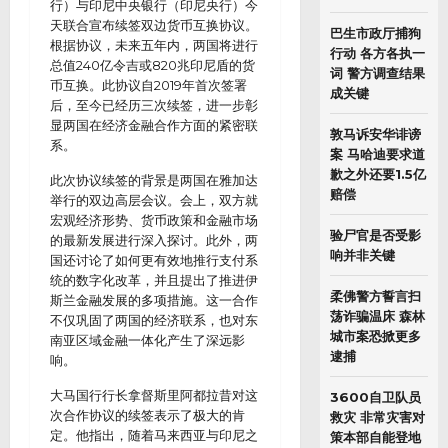
行）与印尼中央银行（印尼央行）今
天联合宣布续签双边货币互换协议。
巴生市政厅捕狗
根据协议，未来五年内，两国将进行
行动 各方各执一
总值240亿令吉或820兆印尼盾的货
词 警方调查结果
币互换。此协议自2019年首次签署
成关键
后，至今已经历三次续签，进一步彰
显两国在经济金融合作方面的紧密联
敦马诉安华诽谤
系。
案 马哈迪要求道
歉之外还要1.5亿
此次协议续签的背景是两国在雅加达
赔偿
举行的双边高层会议。会上，双方就
宏观经济形势、货币政策和金融市场
验尸官是否受影
的最新发展进行深入探讨。此外，两
响并非关键
国还讨论了如何更有效地推行支付系
统的数字化改革，并且提出了推进伊
柔佛警方誓言扫
斯兰金融发展的多项措施。这一合作
荡诈骗温床 森林
不仅巩固了两国的经济联系，也对东
城市案恐掀更多
南亚区域金融一体化产生了深远影
逮捕
响。
大马国行行长拿督斯里阿都拉昔对这
3600自卫队员
次合作协议的续签表示了极大的肯
救灾 非常灾害对
定。他指出，随着马来西亚与印尼之
策本部自能登地