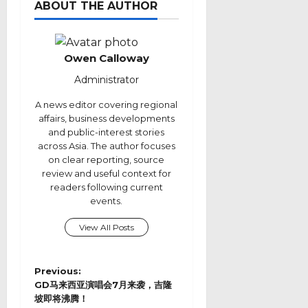
ABOUT THE AUTHOR
Owen Calloway
Administrator
A news editor covering regional
affairs, business developments
and public-interest stories
across Asia. The author focuses
on clear reporting, source
review and useful context for
readers following current
events.
View All Posts
P
Previous:
o
GD马来西亚演唱会7月来袭，吉隆
s
坡即将沸腾！