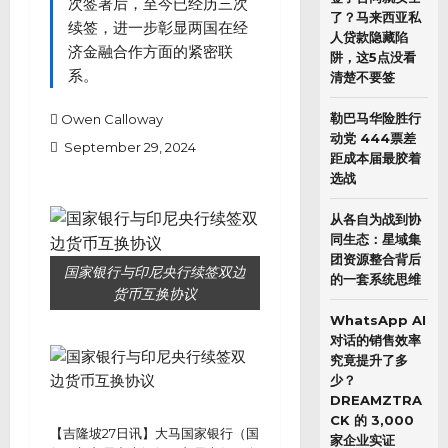
次签署后，至今已经历三次
了？马来西亚私
续签，进一步彰显两国在经
人贷款隐藏陷
济金融合作方面的紧密联
阱，这5点没看
系。
清楚不要签
勒巴马华险胜行
Owen Calloway
动党 444票差
September 29, 2024
距成本届最胶着
选战
从各自为战到协
同生态：星域集
团资源整合背后
国家银行与印尼央行续签双边
的一套系统思维
货币互换协议
WhatsApp AI
对话的销售效率
究竟提升了多
少？
DREAMZTRA
CK 的 3,000
【吉隆坡27日讯】大马国家银行（国
家企业实证