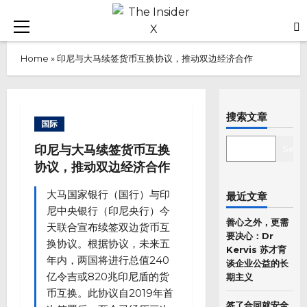
Skip
to
Primary
content
Menu
Home
»
印尼与大马续签货币互换协议，推动双边经济合作
搜索文章
国际
SEARCH
印尼与大马续签货币互换
Sear
协议，推动双边经济合作
大马国家银行（国行）与印
最近文章
尼中央银行（印尼央行）今
善心之外，更需
天联合宣布续签双边货币互
要决心：Dr
换协议。根据协议，未来五
Kervis 苏才育
年内，两国将进行总值240
谈企业公益的长
亿令吉或820兆印尼盾的货
期主义
币互换。此协议自2019年首
签了合同就安全