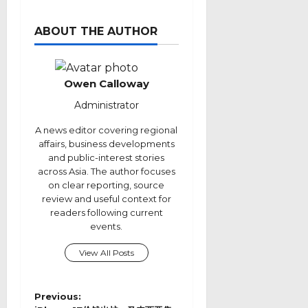
ABOUT THE AUTHOR
Owen Calloway
Administrator
A news editor covering regional
affairs, business developments
and public-interest stories
across Asia. The author focuses
on clear reporting, source
review and useful context for
readers following current
events.
View All Posts
P
Previous: