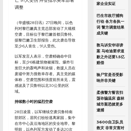
家企业实证
巴生市政厅捕狗
行动 各方各执一
（华盛顿28日讯）27日晚间，以色
词 警方调查结果
列对黎巴嫩真主党总部发动了大规模
成关键
空袭，目标位于黎巴嫩首都贝鲁特。
据黎巴嫩卫生部报告，此次袭击导致
敦马诉安华诽谤
至少6人丧生，91人受伤。
案 马哈迪要求道
以军发言人表示，空袭精确命中目
歉之外还要1.5亿
标，至少6栋建筑物被摧毁。爆炸引
赔偿
发巨大的轰鸣声和浓烟，救援人员在
废墟中努力搜救幸存者。真主党的媒
验尸官是否受影
体称，空袭范围和强度前所未见，震
响并非关键
感波及了贝鲁特以北30公里的区
域。
柔佛警方誓言扫
荡诈骗温床 森林
持续数小时的猛烈空袭
城市案恐掀更多
逮捕
28日凌晨，以军继续空袭贝鲁特南
部郊区，居民们纷纷逃离家园，集中
3600自卫队员
在市中心及沿海地区的安全地带。黎
救灾 非常灾害对
明前，以色列军方发动了多达20次