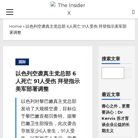
Skip
to
Primary
content
Menu
Home
»
以色列空袭真主党总部 6人死亡 91人受伤 拜登指示美军部
署调整
搜索文章
国际
SEARCH
以色列空袭真主党总部 6
Sear
人死亡 91人受伤 拜登指示
美军部署调整
最近文章
以色列对黎巴嫩真主党总部
善心之外，更需
发动了大规模空袭，目标位
要决心：Dr
于黎巴嫩首都贝鲁特。据黎
Kervis 苏才育
巴嫩卫生部报告，此次袭击
谈企业公益的长
导致至少6人丧生，91人受
期主义