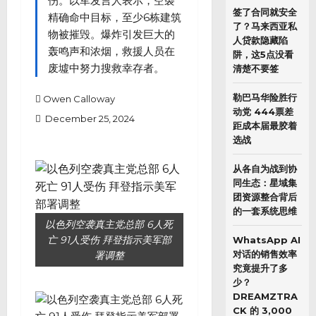
伤。以军发言人表示，空袭
签了合同就安全
精确命中目标，至少6栋建筑
了？马来西亚私
物被摧毁。爆炸引发巨大的
人贷款隐藏陷
轰鸣声和浓烟，救援人员在
阱，这5点没看
废墟中努力搜救幸存者。
清楚不要签
勒巴马华险胜行
Owen Calloway
动党 444票差
December 25, 2024
距成本届最胶着
选战
从各自为战到协
同生态：星域集
团资源整合背后
的一套系统思维
以色列空袭真主党总部 6人死
亡 91人受伤 拜登指示美军部
WhatsApp AI
对话的销售效率
署调整
究竟提升了多
少？
DREAMZTRA
CK 的 3,000