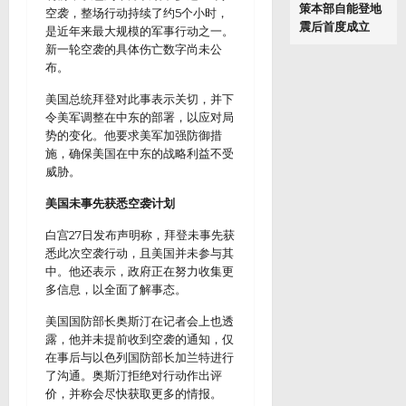
策本部自能登地
空袭，整场行动持续了约5个小时，
震后首度成立
是近年来最大规模的军事行动之一。
新一轮空袭的具体伤亡数字尚未公
布。
美国总统拜登对此事表示关切，并下
令美军调整在中东的部署，以应对局
势的变化。他要求美军加强防御措
施，确保美国在中东的战略利益不受
威胁。
美国未事先获悉空袭计划
白宫27日发布声明称，拜登未事先获
悉此次空袭行动，且美国并未参与其
中。他还表示，政府正在努力收集更
多信息，以全面了解事态。
美国国防部长奥斯汀在记者会上也透
露，他并未提前收到空袭的通知，仅
在事后与以色列国防部长加兰特进行
了沟通。奥斯汀拒绝对行动作出评
价，并称会尽快获取更多的情报。