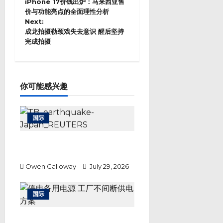
o
iPhone 17价钱出炉：马来西亚售
s
价与功能亮点的全面理性分析
Next:
t
成龙拍摄勒颈戏失去意识 醒后坚持
n
完成拍摄
a
v
i
g
a
你可能感兴趣
t
i
o
国际
n
3600自卫队员救灾 非常灾害对策
本部自能登地震后首度成立
Owen Calloway
July 29, 2026
国际
停电备用电源 工厂不间断供电方