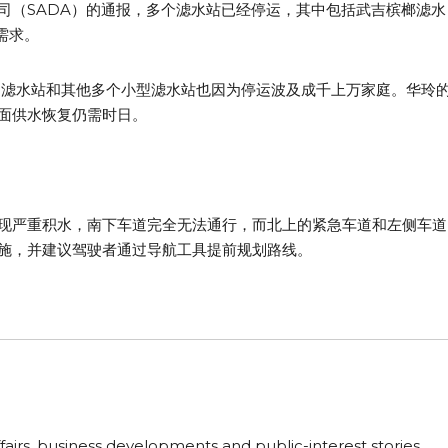
司（SADA）的通报，多个滤水站已经停运，其中包括武吉槟榔滤水
水需求。
）滤水站和其他多个小型滤水站也因为停运波及成千上万家庭。华玲
面供水恢复仍需时日。
现严重积水，南下车道完全无法通行，而北上的紧急车道和左侧车道
施，并建议驾驶者通过导航工具提前规划路线。
fairs, business developments and public-interest stories