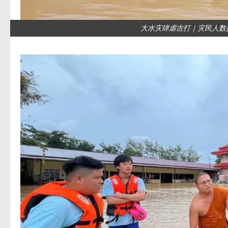
大水灾肆虐吉打｜灾民人数接