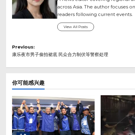
across Asia. The author focuses on
readers following current events.
View All Posts
P
Previous:
o
康乐夜市男子偷拍裙底 民众合力制伏等警察处理
s
t
n
你可能感兴趣
a
v
i
g
a
t
i