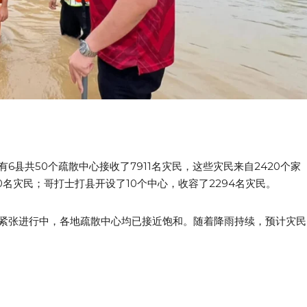
县共50个疏散中心接收了7911名灾民，这些灾民来自2420个家
0名灾民；哥打士打县开设了10个中心，收容了2294名灾民。
紧张进行中，各地疏散中心均已接近饱和。随着降雨持续，预计灾民