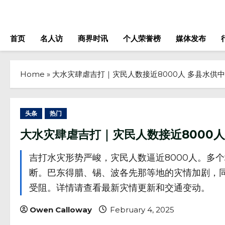
Skip
to
content
首页
名人访
商界时讯
个人荣誉榜
媒体发布
Home
»
大水灾肆虐吉打｜灾民人数接近8000人 多县水供
头条
热门
大水灾肆虐吉打｜灾民人数接近8000
吉打水灾形势严峻，灾民人数逼近8000人。多
断。巴东得腊、锡、波各先那等地的灾情加剧，
受阻。详情请查看最新灾情更新和交通变动。
Owen Calloway
February 4, 2025