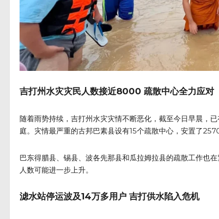
吉打州水灾灾民人数接近8000 疏散中心全力应对
随着雨势持续，吉打州水灾灾情不断恶化，截至今日早晨，已有6
庭。灾情最严重的古邦巴素县设有15个疏散中心，安置了257
巴东得腊县、锡县、波各先那县和瓜拉姆拉县的疏散工作也在
人数可能进一步上升。
滤水站停运波及14万多用户 吉打供水陷入危机